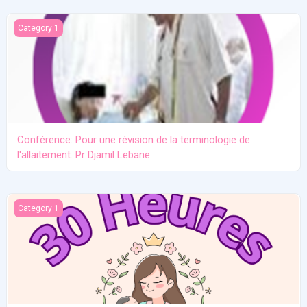
Conférence: Pour une révision de la terminologie de l'allaitement.
Category 1
Conférence: Pour une révision de la terminologie de
l'allaitement. Pr Djamil Lebane
Les problèmes communs en allaitement maternel
Category 1