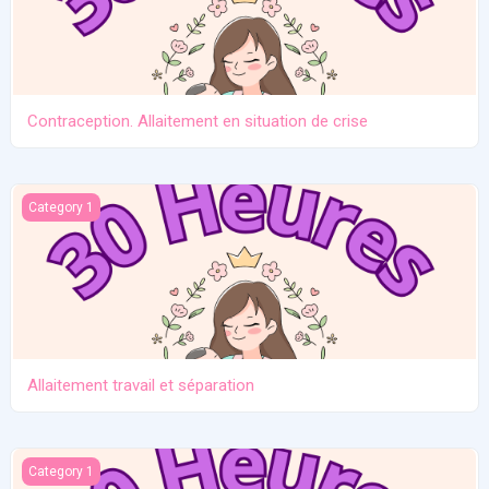
Contraception. Allaitement en situation de crise
Allaitement travail et séparation
Category 1
Allaitement travail et séparation
Introduction des solides
Category 1