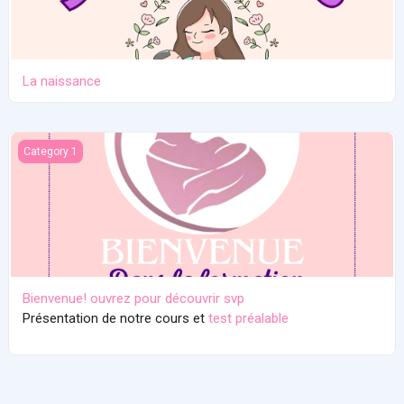
La naissance
Bienvenue! ouvrez pour découvrir svp
Category 1
Bienvenue! ouvrez pour découvrir svp
Présentation de notre cours et
test préalable