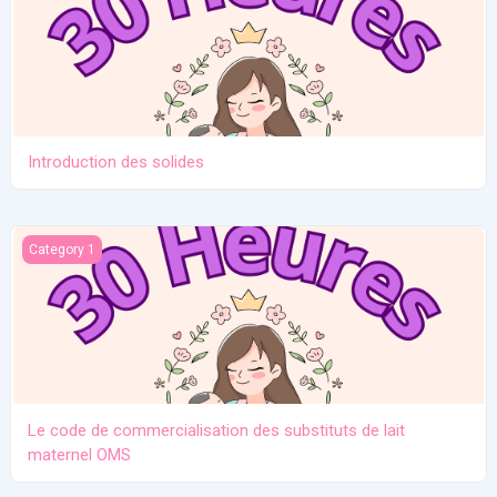
Introduction des solides
Le code de commercialisation des substituts de lait maternel O
Category 1
Le code de commercialisation des substituts de lait
maternel OMS