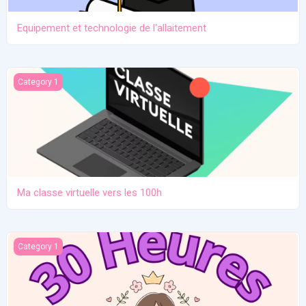
Equipement et technologie de l'allaitement
Ma classe virtuelle vers les 100h
Category 1
Ma classe virtuelle vers les 100h
Atelier pratique 27/12/2025
Category 1