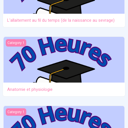
L'allaitement au fil du temps (de la naissance au sevrage)
Anatomie et physiologie
Category 1
Anatomie et physiologie
Ictère et hypoglycémie
Category 1