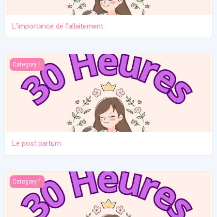
L'importance de l'allaitement
Le post partum
Category 1
Le post partum
La naissance
Category 1