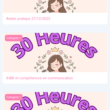
Atelier pratique 27/12/2025
IHAB et compétences en communication
Category 1
IHAB et compétences en communication
Contraception. Allaitement en situation de crise
Category 1