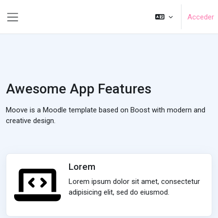
Blincar ta lo conteniu principal
Acceder
Panel lateral
Awesome App Features
Moove is a Moodle template based on Boost with modern and
creative design.
Lorem
Lorem ipsum dolor sit amet, consectetur
adipisicing elit, sed do eiusmod.