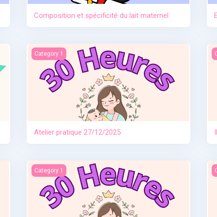
Composition et spécificité du lait maternel
Atelier pratique 27/12/2025
I
Category 1
Atelier pratique 27/12/2025
e
Allaitement travail et séparation
I
Category 1