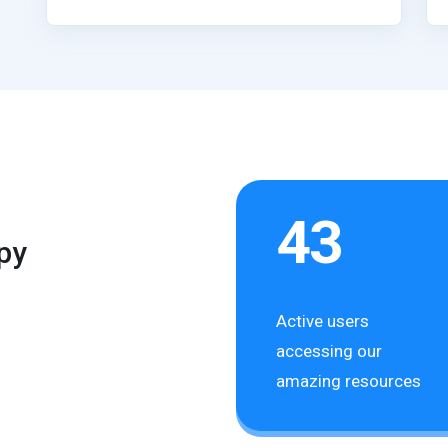
43
py
Active users
accessing our
amazing resources