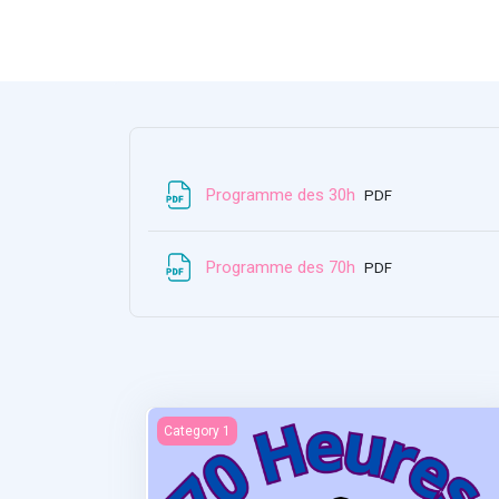
File
Programme des 30h
PDF
File
Programme des 70h
PDF
Statistiques et recherches
Category 1