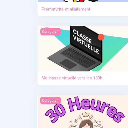
Prématurité et allaitement
Ma classe virtuelle vers les 100h
Category 1
Ma classe virtuelle vers les 100h
Contraception. Allaitement en situation de cris
Category 1