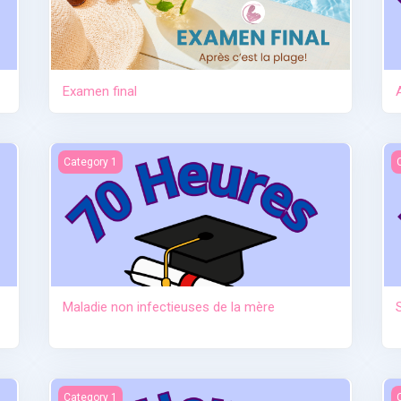
Examen final
tre
Maladie non infectieuses de la mère
S
Category 1
Maladie non infectieuses de la mère
au sevrage)
Anatomie et physiologie
I
Category 1