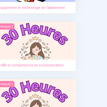
Equipement et technologie de l'allaitement
HAB et compétences en communication
Category 1
IHAB et compétences en communication
ntroduction des solides
Category 1