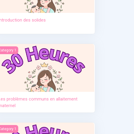
Introduction des solides
tement. Pr Djamil Lebane
es problèmes communs en allaitement maternel
Category 1
Les problèmes communs en allaitement
maternel
e post partum
Category 1