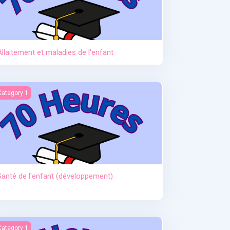
Allaitement et maladies de l'enfant
anté de l'enfant (développement)
Category 1
Santé de l'enfant (développement)
ctère et hypoglycémie
Category 1