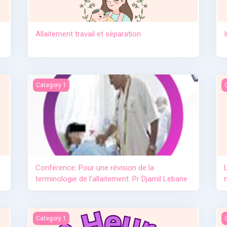
Allaitement travail et séparation
e lait maternel OMS
Conférence: Pour une révision de la terminologie de l'allai
L
Category 1
Conférence: Pour une révision de la
terminologie de l'allaitement. Pr Djamil Lebane
L'importance de l'allaitement
L
Category 1