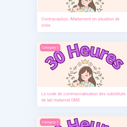
Contraception. Allaitement en situation de
crise
Le code de commercialisation des substituts d
Category 1
Le code de commercialisation des substituts
de lait maternel OMS
Manque de lait et relactation
Category 1