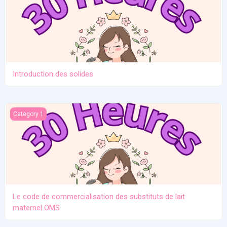
Introduction des solides
Le code de commercialisation des substituts de lait maternel O
Category 1
Le code de commercialisation des substituts de lait
maternel OMS