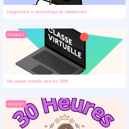
Equipement et technologie de l'allaitement
Ma classe virtuelle vers les 100h
Category 1
Ma classe virtuelle vers les 100h
Atelier pratique 27/12/2025
Category 1