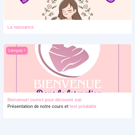
La naissance
Bienvenue! ouvrez pour découvrir svp
Category 1
Bienvenue! ouvrez pour découvrir svp
Présentation de notre cours et
test préalable