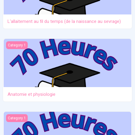
L'allaitement au fil du temps (de la naissance au sevrage)
Anatomie et physiologie
Category 1
Anatomie et physiologie
Ictère et hypoglycémie
Category 1