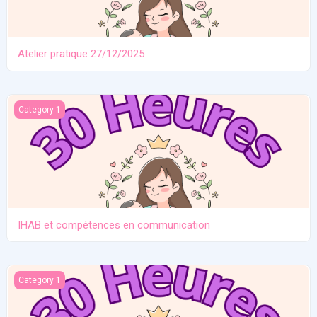
Atelier pratique 27/12/2025
IHAB et compétences en communication
Category 1
IHAB et compétences en communication
Contraception. Allaitement en situation de crise
Category 1