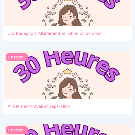
Contraception. Allaitement en situation de crise
Allaitement travail et séparation
Category 1
Allaitement travail et séparation
Introduction des solides
Category 1