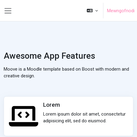
Mynd i'r prif gynnwys
Mewngofnodi
Side panel
Awesome App Features
Moove is a Moodle template based on Boost with modern and
creative design.
Lorem
Lorem ipsum dolor sit amet, consectetur
adipisicing elit, sed do eiusmod.