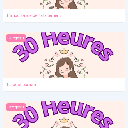
L'importance de l'allaitement
Le post partum
Category 1
Le post partum
La naissance
Category 1