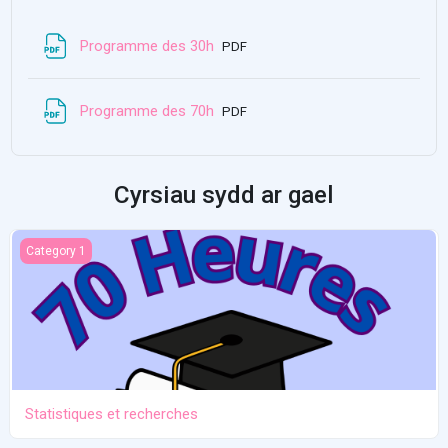
Ffeil
Programme des 30h
PDF
Ffeil
Programme des 70h
PDF
Cyrsiau sydd ar gael
Statistiques et recherches
Category 1
Statistiques et recherches