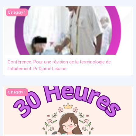
Conférence: Pour une révision de la terminologie de l'allaitement.
Category 1
Conférence: Pour une révision de la terminologie de
l'allaitement. Pr Djamil Lebane
Les problèmes communs en allaitement maternel
Category 1