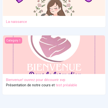
La naissance
Bienvenue! ouvrez pour découvrir svp
Category 1
Bienvenue! ouvrez pour découvrir svp
Présentation de notre cours et
test préalable