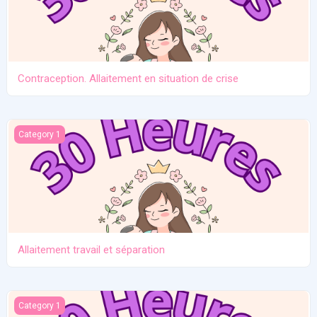
Contraception. Allaitement en situation de crise
Allaitement travail et séparation
Category 1
Allaitement travail et séparation
Introduction des solides
Category 1