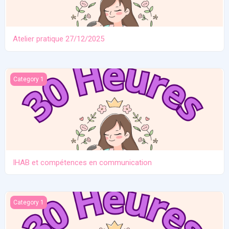
Atelier pratique 27/12/2025
IHAB et compétences en communication
Category 1
IHAB et compétences en communication
Contraception. Allaitement en situation de crise
Category 1