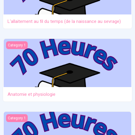
L'allaitement au fil du temps (de la naissance au sevrage)
Anatomie et physiologie
Category 1
Anatomie et physiologie
Ictère et hypoglycémie
Category 1