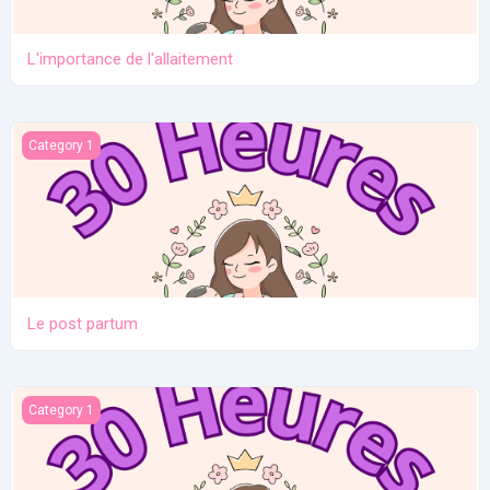
L'importance de l'allaitement
Le post partum
Category 1
Le post partum
La naissance
Category 1