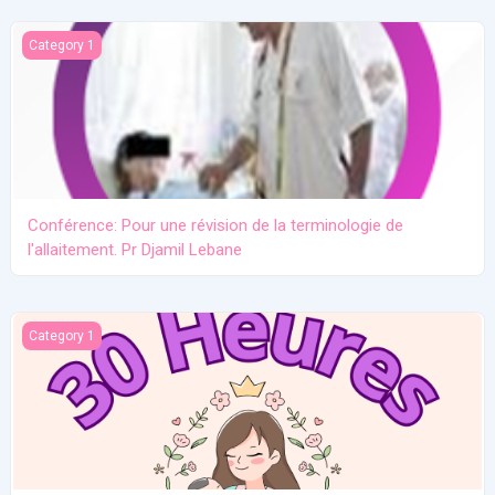
Conférence: Pour une révision de la terminologie de l'allaitement.
Category 1
Conférence: Pour une révision de la terminologie de
l'allaitement. Pr Djamil Lebane
Les problèmes communs en allaitement maternel
Category 1