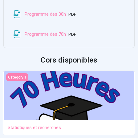
Fichèr
Programme des 30h
PDF
Fichèr
Programme des 70h
PDF
Cors disponibles
Statistiques et recherches
Category 1
Statistiques et recherches