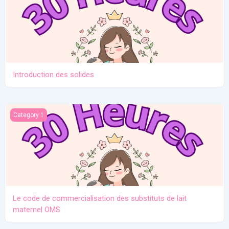
Introduction des solides
Le code de commercialisation des substituts de lait maternel O
Category 1
Le code de commercialisation des substituts de lait
maternel OMS