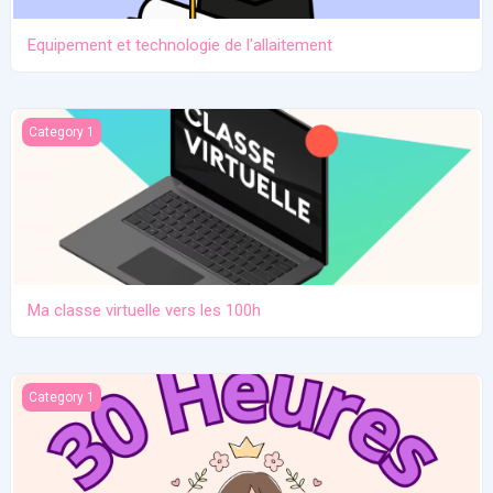
Equipement et technologie de l'allaitement
Ma classe virtuelle vers les 100h
Category 1
Ma classe virtuelle vers les 100h
Atelier pratique 27/12/2025
Category 1