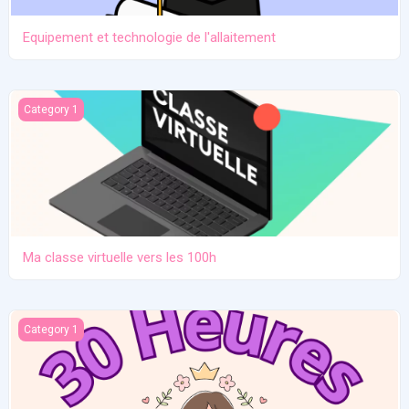
Equipement et technologie de l'allaitement
Ma classe virtuelle vers les 100h
Category 1
Ma classe virtuelle vers les 100h
Atelier pratique 27/12/2025
Category 1