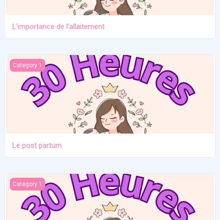
L'importance de l'allaitement
Le post partum
Category 1
Le post partum
La naissance
Category 1