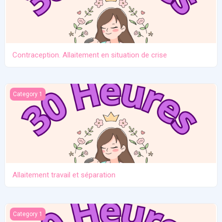
Contraception. Allaitement en situation de crise
Allaitement travail et séparation
Category 1
Allaitement travail et séparation
Introduction des solides
Category 1