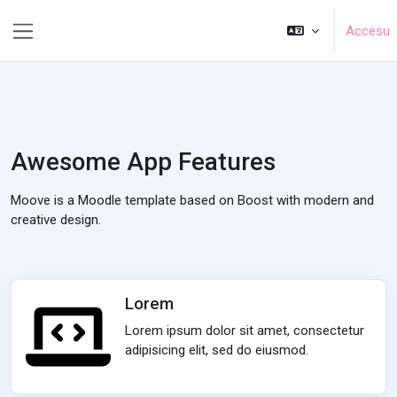
Dir al conteníu principal
Accesu
Side panel
Awesome App Features
Moove is a Moodle template based on Boost with modern and
creative design.
Lorem
Lorem ipsum dolor sit amet, consectetur
adipisicing elit, sed do eiusmod.