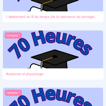
L'allaitement au fil du temps (de la naissance au sevrage)
Anatomie et physiologie
Category 1
Anatomie et physiologie
Ictère et hypoglycémie
Category 1