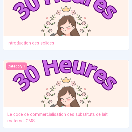
Introduction des solides
Le code de commercialisation des substituts de lait maternel O
Category 1
Le code de commercialisation des substituts de lait
maternel OMS