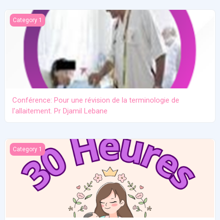
Conférence: Pour une révision de la terminologie de l'allaitement.
Category 1
Conférence: Pour une révision de la terminologie de
l'allaitement. Pr Djamil Lebane
Les problèmes communs en allaitement maternel
Category 1