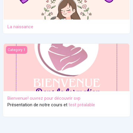
La naissance
Bienvenue! ouvrez pour découvrir svp
Category 1
Bienvenue! ouvrez pour découvrir svp
Présentation de notre cours et
test préalable