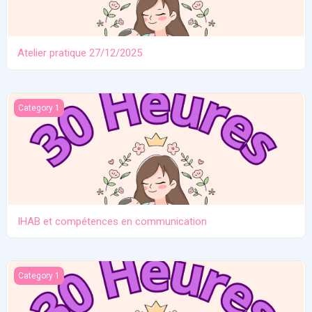
Atelier pratique 27/12/2025
IHAB et compétences en communication
Category 1
IHAB et compétences en communication
Contraception. Allaitement en situation de crise
Category 1