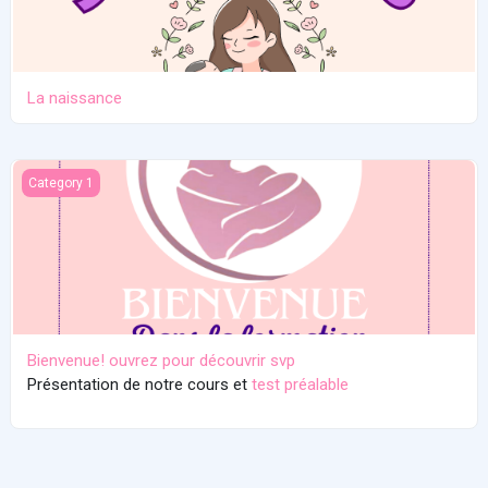
La naissance
Bienvenue! ouvrez pour découvrir svp
Category 1
Bienvenue! ouvrez pour découvrir svp
Présentation de notre cours et
test préalable