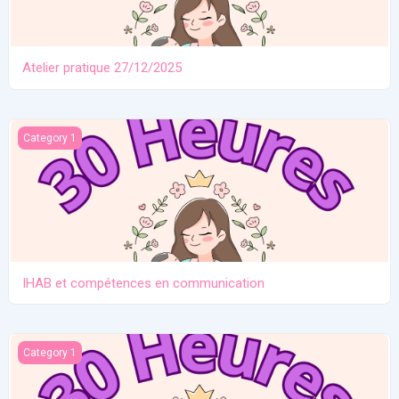
Atelier pratique 27/12/2025
IHAB et compétences en communication
Category 1
IHAB et compétences en communication
Contraception. Allaitement en situation de crise
Category 1