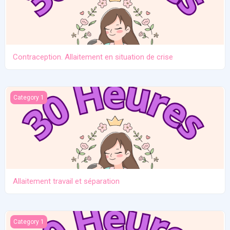
Contraception. Allaitement en situation de crise
Allaitement travail et séparation
Category 1
Allaitement travail et séparation
Introduction des solides
Category 1