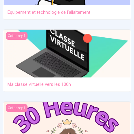
Equipement et technologie de l'allaitement
Ma classe virtuelle vers les 100h
Category 1
Ma classe virtuelle vers les 100h
Atelier pratique 27/12/2025
Category 1