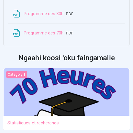
Lisoosi/naunau
Programme des 30h
PDF
Lisoosi/naunau
Programme des 70h
PDF
Ngaahi koosi 'oku faingamalie
Statistiques et recherches
Category 1
Statistiques et recherches