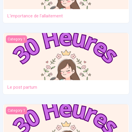
L'importance de l'allaitement
Le post partum
Category 1
Le post partum
La naissance
Category 1