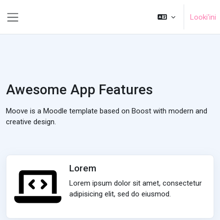
Skip to main content
Looki'ini
Side panel
Awesome App Features
Moove is a Moodle template based on Boost with modern and
creative design.
Lorem
Lorem ipsum dolor sit amet, consectetur
adipisicing elit, sed do eiusmod.