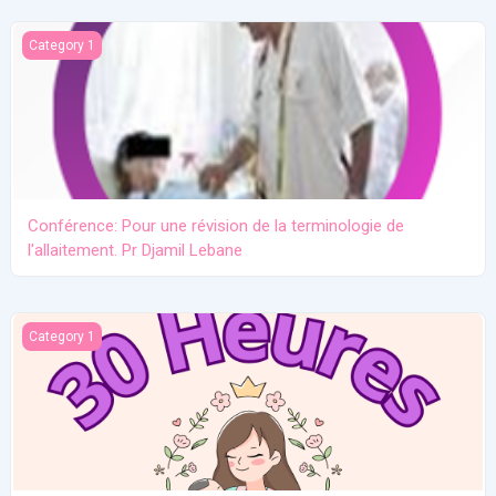
Conférence: Pour une révision de la terminologie de l'allaitement.
Category 1
Conférence: Pour une révision de la terminologie de
l'allaitement. Pr Djamil Lebane
Les problèmes communs en allaitement maternel
Category 1