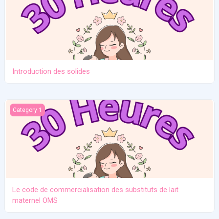
Introduction des solides
Le code de commercialisation des substituts de lait maternel O
Category 1
Le code de commercialisation des substituts de lait
maternel OMS