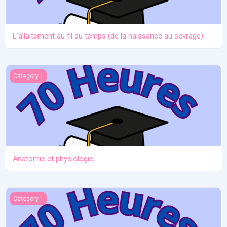
L'allaitement au fil du temps (de la naissance au sevrage)
Anatomie et physiologie
Category 1
Anatomie et physiologie
Ictère et hypoglycémie
Category 1