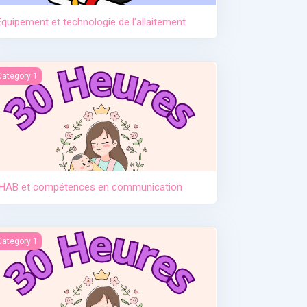
Equipement et technologie de l'allaitement
HAB et compétences en communication
Category 1
IHAB et compétences en communication
ntroduction des solides
Category 1