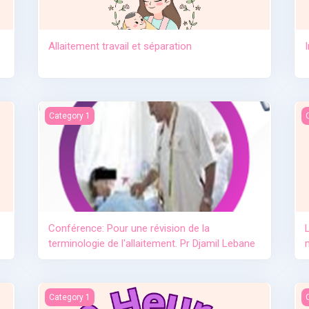
Allaitement travail et séparation
e lait maternel OMS
Conférence: Pour une révision de la terminologie de l'allai
L
Category 1
Conférence: Pour une révision de la
terminologie de l'allaitement. Pr Djamil Lebane
L'importance de l'allaitement
L
Category 1