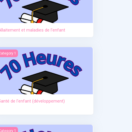
Allaitement et maladies de l'enfant
anté de l'enfant (développement)
Category 1
Santé de l'enfant (développement)
ctère et hypoglycémie
Category 1