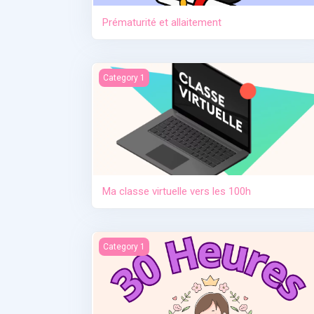
Prématurité et allaitement
Ma classe virtuelle vers les 100h
Category 1
Ma classe virtuelle vers les 100h
Contraception. Allaitement en situation de cris
Category 1