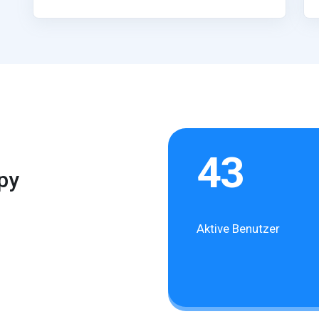
43
py
Aktive Benutzer