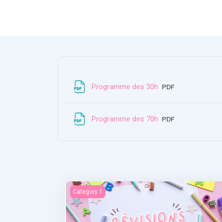
Datei
Programme des 30h
PDF
Datei
Programme des 70h
PDF
Révisions
Category 1