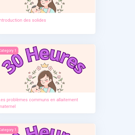
Introduction des solides
tement. Pr Djamil Lebane
es problèmes communs en allaitement maternel
Category 1
Les problèmes communs en allaitement
maternel
e post partum
Category 1