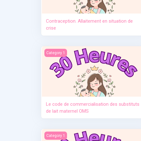
Contraception. Allaitement en situation de
crise
Le code de commercialisation des substituts d
Category 1
Le code de commercialisation des substituts
de lait maternel OMS
Manque de lait et relactation
Category 1