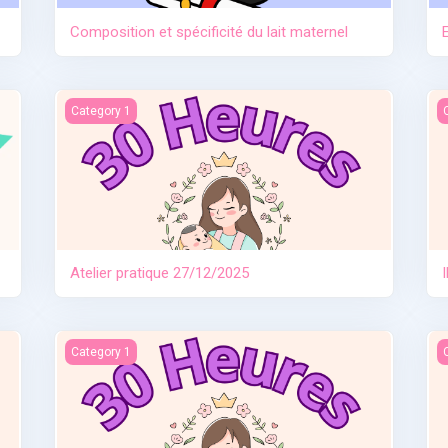
Composition et spécificité du lait maternel
Atelier pratique 27/12/2025
I
Category 1
Atelier pratique 27/12/2025
e
Allaitement travail et séparation
I
Category 1