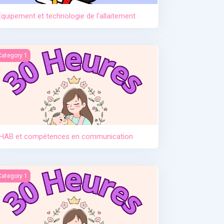
Equipement et technologie de l'allaitement
HAB et compétences en communication
Category 1
IHAB et compétences en communication
ntroduction des solides
Category 1