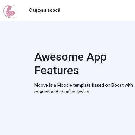
Нодида гузаронидан ба мазмуни асосӣ
Саҳифаи асосӣ
Awesome App
Features
Moove is a Moodle template based on Boost with
modern and creative design.