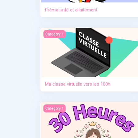
Prématurité et allaitement
Ma classe virtuelle vers les 100h
Category 1
Ma classe virtuelle vers les 100h
Contraception. Allaitement en situation de cris
Category 1