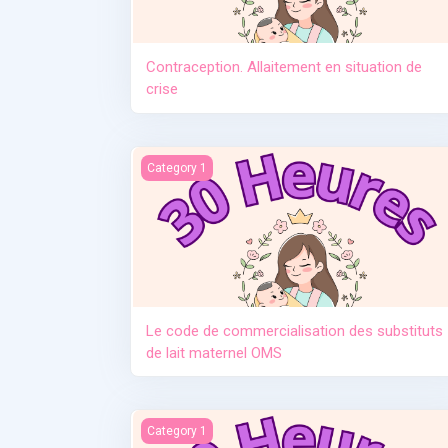
Contraception. Allaitement en situation de
crise
Le code de commercialisation des substituts d
Category 1
Le code de commercialisation des substituts
de lait maternel OMS
Manque de lait et relactation
Category 1