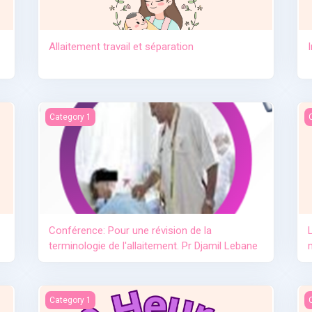
Allaitement travail et séparation
e lait maternel OMS
Conférence: Pour une révision de la terminologie de l'allai
L
Category 1
Conférence: Pour une révision de la
terminologie de l'allaitement. Pr Djamil Lebane
L'importance de l'allaitement
L
Category 1