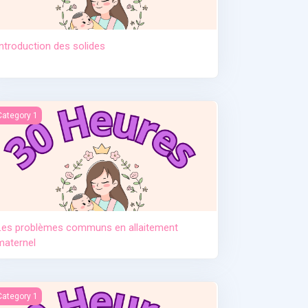
Introduction des solides
tement. Pr Djamil Lebane
es problèmes communs en allaitement maternel
Category 1
Les problèmes communs en allaitement
maternel
e post partum
Category 1