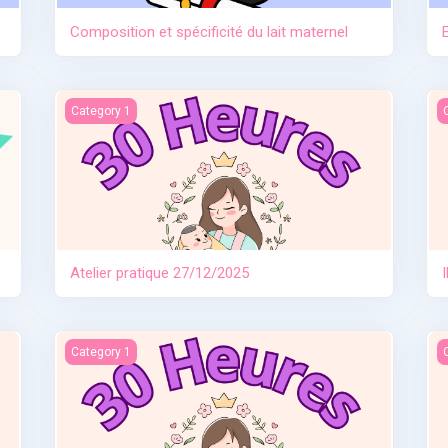
Composition et spécificité du lait maternel
Atelier pratique 27/12/2025
I
Category 1
Atelier pratique 27/12/2025
e
Allaitement travail et séparation
I
Category 1