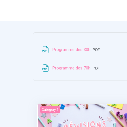
Файл
Programme des 30h
PDF
Файл
Programme des 70h
PDF
Révisions
Category 1