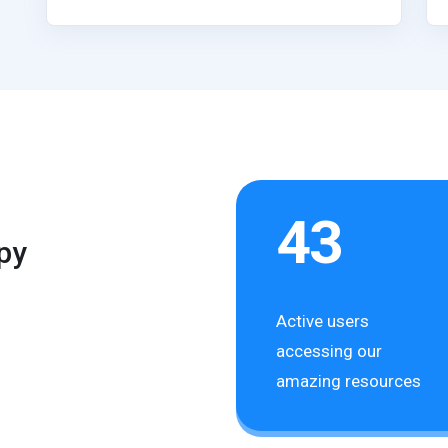
43
py
Active users
accessing our
amazing resources