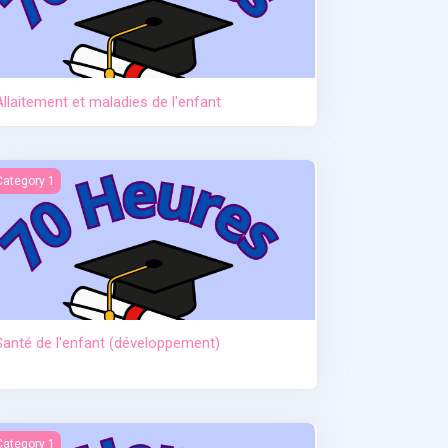
Allaitement et maladies de l'enfant
anté de l'enfant (développement)
Category 1
Santé de l'enfant (développement)
ctère et hypoglycémie
Category 1