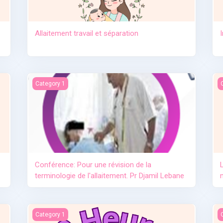
Allaitement travail et séparation
e lait maternel OMS
Conférence: Pour une révision de la terminologie de l'allai
L
Category 1
Conférence: Pour une révision de la
terminologie de l'allaitement. Pr Djamil Lebane
L'importance de l'allaitement
L
Category 1