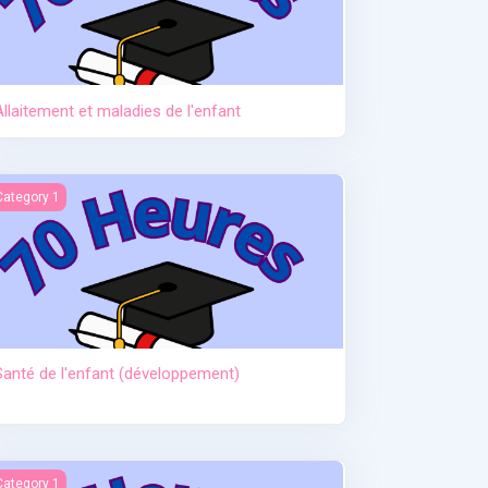
Allaitement et maladies de l'enfant
anté de l'enfant (développement)
Category 1
Santé de l'enfant (développement)
ctère et hypoglycémie
Category 1