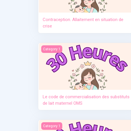
Contraception. Allaitement en situation de
crise
Le code de commercialisation des substituts d
Category 1
Le code de commercialisation des substituts
de lait maternel OMS
Manque de lait et relactation
Category 1