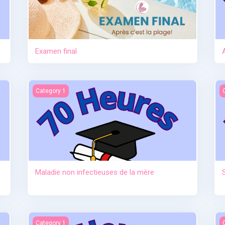
Examen final
tre
Maladie non infectieuses de la mère
S
Category 1
Maladie non infectieuses de la mère
au sevrage)
Anatomie et physiologie
I
Category 1