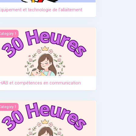
Equipement et technologie de l'allaitement
HAB et compétences en communication
Category 1
IHAB et compétences en communication
ntroduction des solides
Category 1