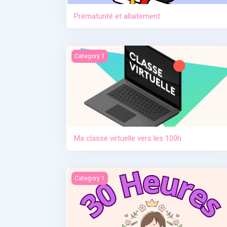
Prématurité et allaitement
Ma classe virtuelle vers les 100h
Category 1
Ma classe virtuelle vers les 100h
Contraception. Allaitement en situation de cris
Category 1