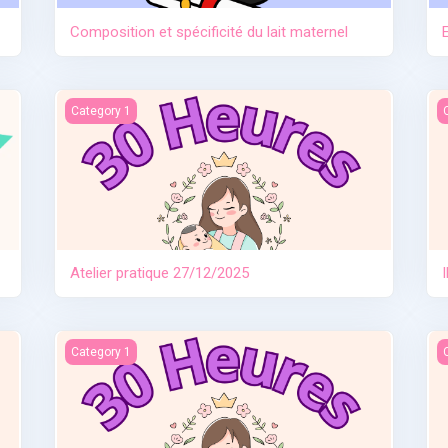
Composition et spécificité du lait maternel
Atelier pratique 27/12/2025
I
Category 1
Atelier pratique 27/12/2025
e
Allaitement travail et séparation
I
Category 1