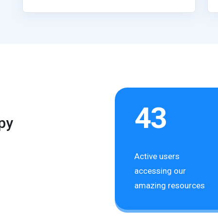
43
py
Active users
accessing our
amazing resources