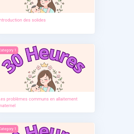
Introduction des solides
tement. Pr Djamil Lebane
es problèmes communs en allaitement maternel
Category 1
Les problèmes communs en allaitement
maternel
e post partum
Category 1