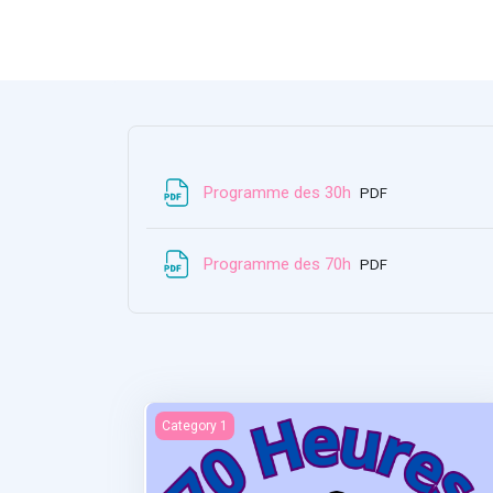
Ficheiro
Programme des 30h
PDF
Ficheiro
Programme des 70h
PDF
Statistiques et recherches
Category 1