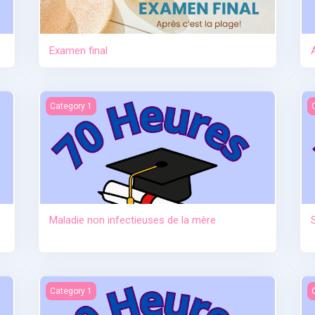
Examen final
tre
Maladie non infectieuses de la mère
S
Category 1
Maladie non infectieuses de la mère
au sevrage)
Anatomie et physiologie
I
Category 1