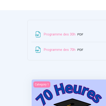
Bestand
Programme des 30h
PDF
Bestand
Programme des 70h
PDF
Statistiques et recherches
Category 1