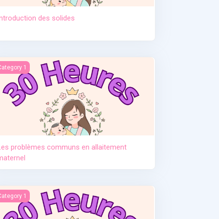
Introduction des solides
tement. Pr Djamil Lebane
es problèmes communs en allaitement maternel
Category 1
Les problèmes communs en allaitement
maternel
e post partum
Category 1