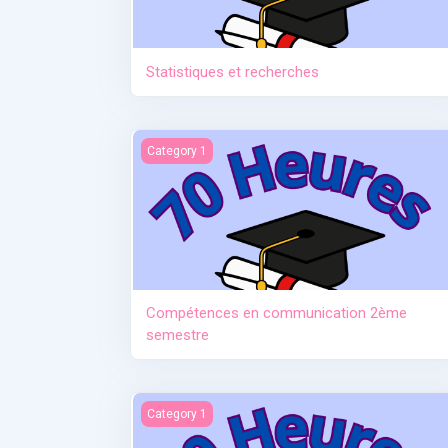
Statistiques et recherches
Compétences en communication 2ème semes
Category 1
Compétences en communication 2ème
semestre
L'allaitement au fil du temps (de la naissance 
Category 1