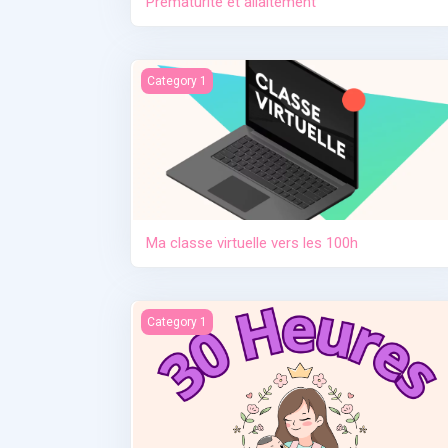
Prématurité et allaitement
Ma classe virtuelle vers les 100h
Category 1
Ma classe virtuelle vers les 100h
Contraception. Allaitement en situation de cris
Category 1