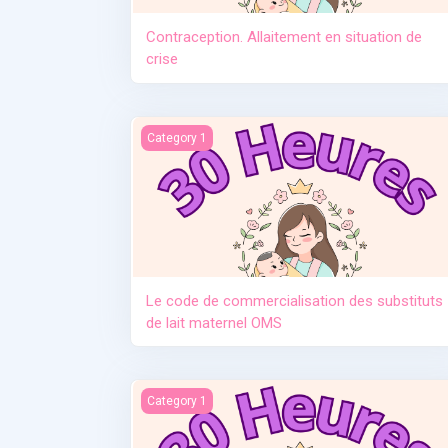
Contraception. Allaitement en situation de
crise
Le code de commercialisation des substituts d
Category 1
Le code de commercialisation des substituts
de lait maternel OMS
Manque de lait et relactation
Category 1