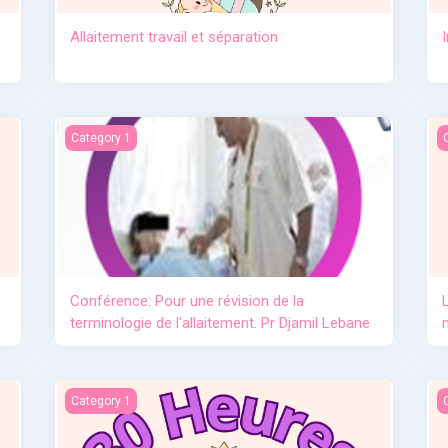
Allaitement travail et séparation
e lait maternel OMS
Conférence: Pour une révision de la terminologie de l'allai
L
Category 1
Conférence: Pour une révision de la
terminologie de l'allaitement. Pr Djamil Lebane
L'importance de l'allaitement
L
Category 1