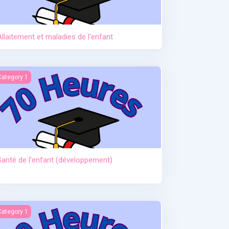
Allaitement et maladies de l'enfant
anté de l'enfant (développement)
Category 1
Santé de l'enfant (développement)
ctère et hypoglycémie
Category 1