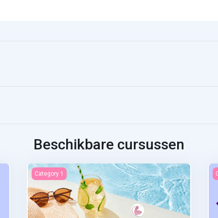
Beschikbare cursussen
Examen final
A
Category 1