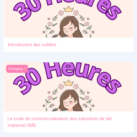
Introduction des solides
Le code de commercialisation des substituts de lait maternel O
Category 1
Le code de commercialisation des substituts de lait
maternel OMS