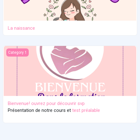
La naissance
Bienvenue! ouvrez pour découvrir svp
Category 1
Bienvenue! ouvrez pour découvrir svp
Présentation de notre cours et
test préalable