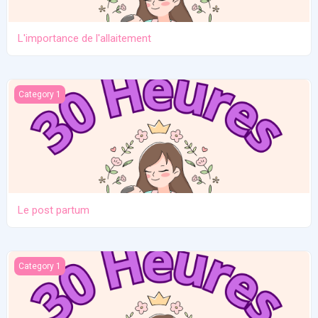
L'importance de l'allaitement
Le post partum
Category 1
Le post partum
La naissance
Category 1