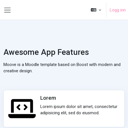
Gå til hovedinnhold
Logg inn
Sidepanel
Awesome App Features
Moove is a Moodle template based on Boost with modern and
creative design.
Lorem
Lorem ipsum dolor sit amet, consectetur
adipisicing elit, sed do eiusmod.