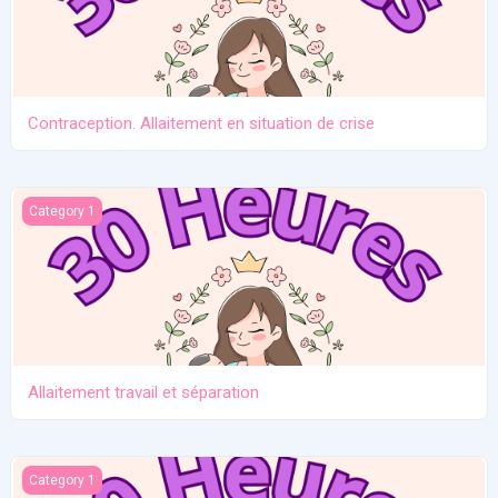
Contraception. Allaitement en situation de crise
Allaitement travail et séparation
Category 1
Allaitement travail et séparation
Introduction des solides
Category 1