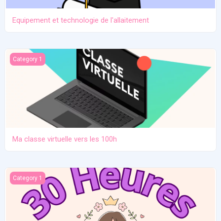
Equipement et technologie de l'allaitement
Ma classe virtuelle vers les 100h
Category 1
Ma classe virtuelle vers les 100h
Atelier pratique 27/12/2025
Category 1