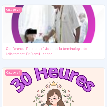
Conférence: Pour une révision de la terminologie de l'allaitement.
Category 1
Conférence: Pour une révision de la terminologie de
l'allaitement. Pr Djamil Lebane
Les problèmes communs en allaitement maternel
Category 1