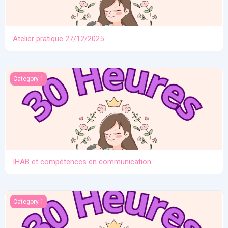
Atelier pratique 27/12/2025
IHAB et compétences en communication
Category 1
IHAB et compétences en communication
Contraception. Allaitement en situation de crise
Category 1