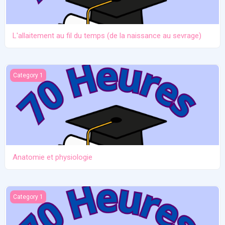
L'allaitement au fil du temps (de la naissance au sevrage)
Anatomie et physiologie
Category 1
Anatomie et physiologie
Ictère et hypoglycémie
Category 1