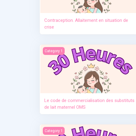
Contraception. Allaitement en situation de
crise
Le code de commercialisation des substituts d
Category 1
Le code de commercialisation des substituts
de lait maternel OMS
Manque de lait et relactation
Category 1