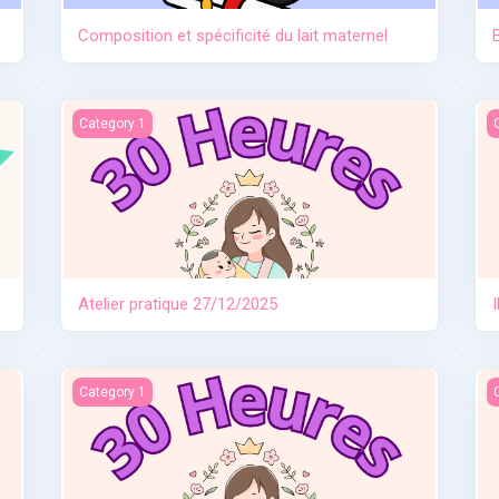
Composition et spécificité du lait maternel
Atelier pratique 27/12/2025
I
Category 1
Atelier pratique 27/12/2025
e
Allaitement travail et séparation
I
Category 1