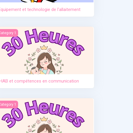
Equipement et technologie de l'allaitement
HAB et compétences en communication
Category 1
IHAB et compétences en communication
ntroduction des solides
Category 1