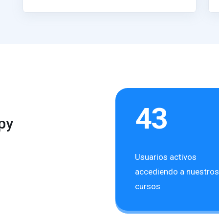
43
py
Usuarios activos
accediendo a nuestros
cursos