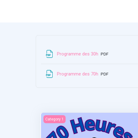
Archivo
Programme des 30h
PDF
Archivo
Programme des 70h
PDF
Statistiques et recherches
Category 1