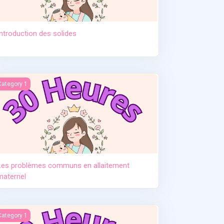
Introduction des solides
tement. Pr Djamil Lebane
es problèmes communs en allaitement maternel
Category 1
Les problèmes communs en allaitement
maternel
e post partum
Category 1