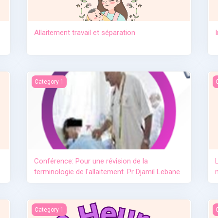
Allaitement travail et séparation
e lait maternel OMS
Conférence: Pour une révision de la terminologie de l'allai
L
Category 1
Conférence: Pour une révision de la
terminologie de l'allaitement. Pr Djamil Lebane
L'importance de l'allaitement
L
Category 1