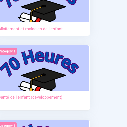
Allaitement et maladies de l'enfant
anté de l'enfant (développement)
Category 1
Santé de l'enfant (développement)
ctère et hypoglycémie
Category 1