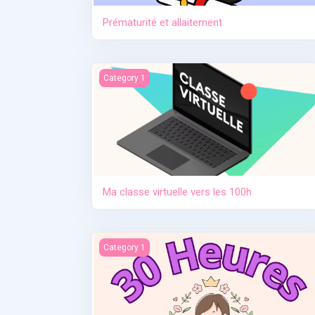
Prématurité et allaitement
Ma classe virtuelle vers les 100h
Category 1
Ma classe virtuelle vers les 100h
Contraception. Allaitement en situation de cris
Category 1