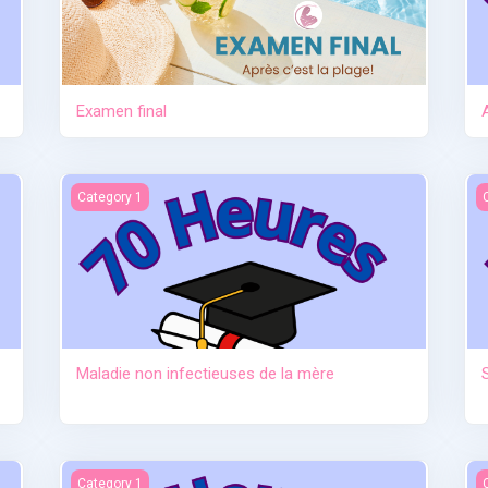
Examen final
tre
Maladie non infectieuses de la mère
S
Category 1
Maladie non infectieuses de la mère
au sevrage)
Anatomie et physiologie
I
Category 1