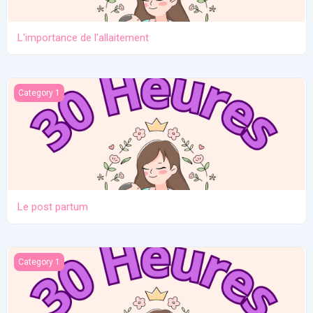
L'importance de l'allaitement
Le post partum
Category 1
Le post partum
La naissance
Category 1