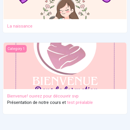
La naissance
Bienvenue! ouvrez pour découvrir svp
Category 1
Bienvenue! ouvrez pour découvrir svp
Présentation de notre cours et
test préalable