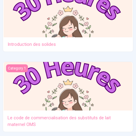
Introduction des solides
Le code de commercialisation des substituts de lait maternel O
Category 1
Le code de commercialisation des substituts de lait
maternel OMS