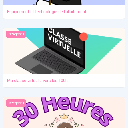
Equipement et technologie de l'allaitement
Ma classe virtuelle vers les 100h
Category 1
Ma classe virtuelle vers les 100h
Atelier pratique 27/12/2025
Category 1