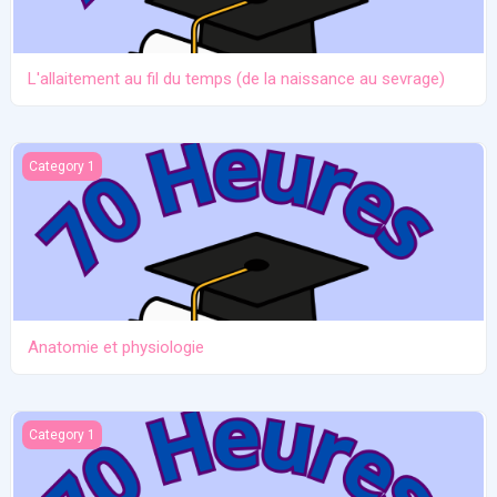
L'allaitement au fil du temps (de la naissance au sevrage)
Anatomie et physiologie
Category 1
Anatomie et physiologie
Ictère et hypoglycémie
Category 1