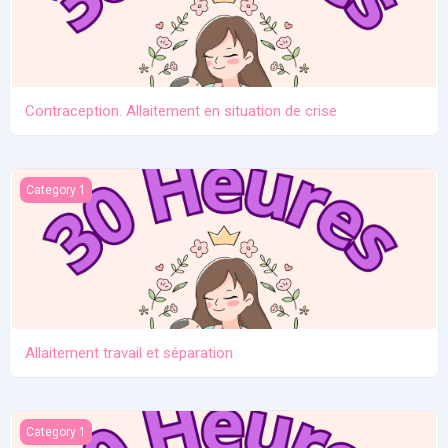
Contraception. Allaitement en situation de crise
Allaitement travail et séparation
Category 1
Allaitement travail et séparation
Introduction des solides
Category 1