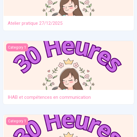
Atelier pratique 27/12/2025
IHAB et compétences en communication
Category 1
IHAB et compétences en communication
Contraception. Allaitement en situation de crise
Category 1