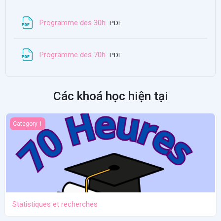
File
Programme des 30h
PDF
File
Programme des 70h
PDF
Các khoá học hiện tại
Statistiques et recherches
Category 1
Statistiques et recherches