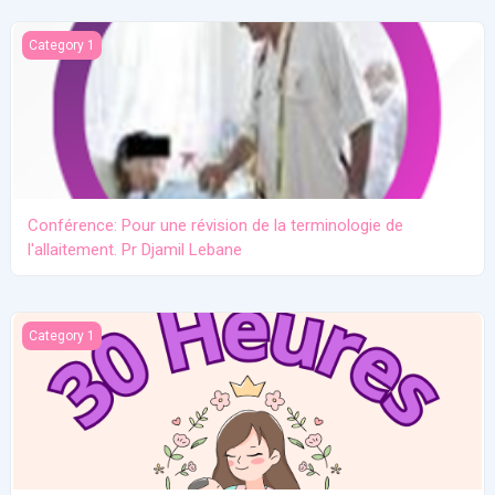
Conférence: Pour une révision de la terminologie de l'allaitement.
Category 1
Conférence: Pour une révision de la terminologie de
l'allaitement. Pr Djamil Lebane
Les problèmes communs en allaitement maternel
Category 1