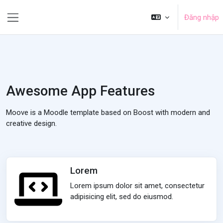
Chuyển tới nội dung chính
Đăng nhập
Bảng điều khiển cạnh
Awesome App Features
Moove is a Moodle template based on Boost with modern and
creative design.
Lorem
Lorem ipsum dolor sit amet, consectetur
adipisicing elit, sed do eiusmod.