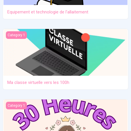
Equipement et technologie de l'allaitement
Ma classe virtuelle vers les 100h
Category 1
Ma classe virtuelle vers les 100h
Atelier pratique 27/12/2025
Category 1