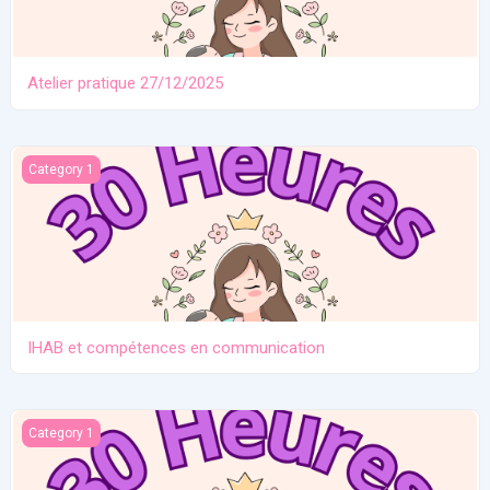
Atelier pratique 27/12/2025
IHAB et compétences en communication
Category 1
IHAB et compétences en communication
Contraception. Allaitement en situation de crise
Category 1