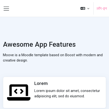
मुख्य घटकाला जा
लॉग-इन
Side panel
Awesome App Features
Moove is a Moodle template based on Boost with modern and
creative design.
Lorem
Lorem ipsum dolor sit amet, consectetur
adipisicing elit, sed do eiusmod.