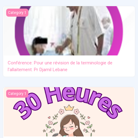
Conférence: Pour une révision de la terminologie de l'allaitement.
Category 1
Conférence: Pour une révision de la terminologie de
l'allaitement. Pr Djamil Lebane
Les problèmes communs en allaitement maternel
Category 1