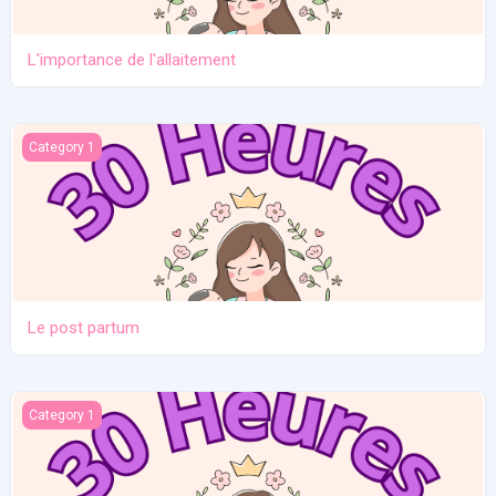
L'importance de l'allaitement
Le post partum
Category 1
Le post partum
La naissance
Category 1