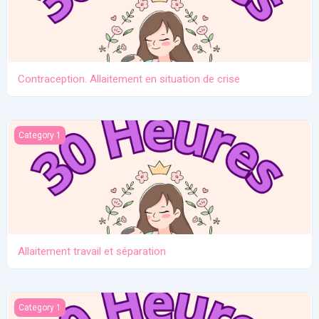
Contraception. Allaitement en situation de crise
Allaitement travail et séparation
Category 1
Allaitement travail et séparation
Introduction des solides
Category 1