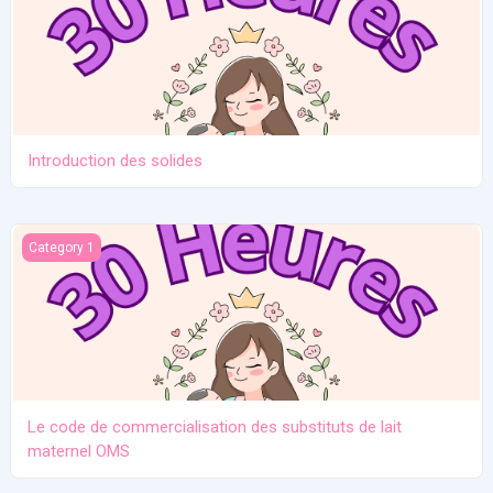
Introduction des solides
Le code de commercialisation des substituts de lait maternel O
Category 1
Le code de commercialisation des substituts de lait
maternel OMS