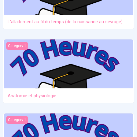
L'allaitement au fil du temps (de la naissance au sevrage)
Anatomie et physiologie
Category 1
Anatomie et physiologie
Ictère et hypoglycémie
Category 1