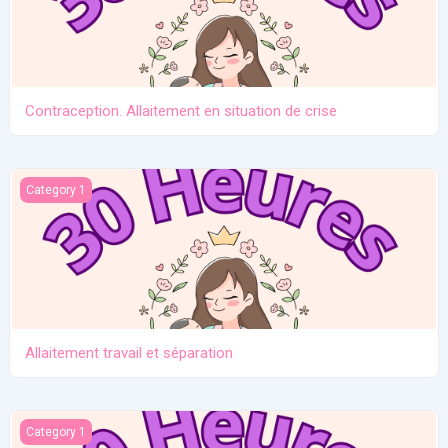
Contraception. Allaitement en situation de crise
Allaitement travail et séparation
Category 1
Allaitement travail et séparation
Introduction des solides
Category 1