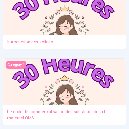
Introduction des solides
Le code de commercialisation des substituts de lait maternel O
Category 1
Le code de commercialisation des substituts de lait
maternel OMS