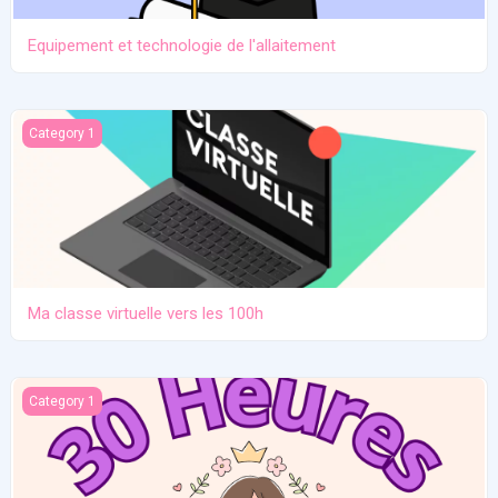
Equipement et technologie de l'allaitement
Ma classe virtuelle vers les 100h
Category 1
Ma classe virtuelle vers les 100h
Atelier pratique 27/12/2025
Category 1