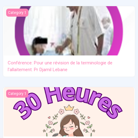
Conférence: Pour une révision de la terminologie de l'allaitement.
Category 1
Conférence: Pour une révision de la terminologie de
l'allaitement. Pr Djamil Lebane
Les problèmes communs en allaitement maternel
Category 1