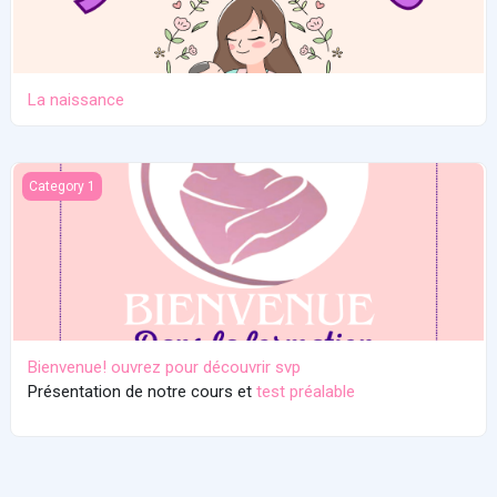
La naissance
Bienvenue! ouvrez pour découvrir svp
Category 1
Bienvenue! ouvrez pour découvrir svp
Présentation de notre cours et
test préalable