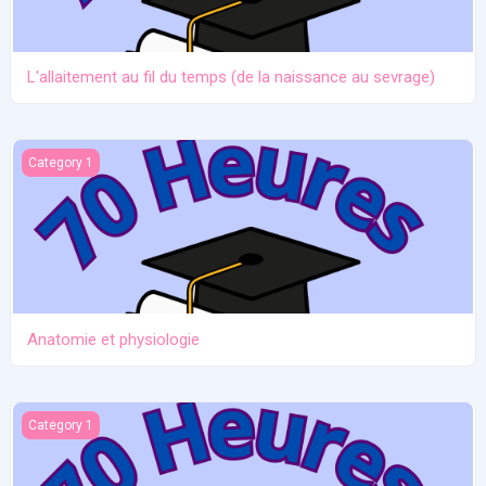
L'allaitement au fil du temps (de la naissance au sevrage)
Anatomie et physiologie
Category 1
Anatomie et physiologie
Ictère et hypoglycémie
Category 1