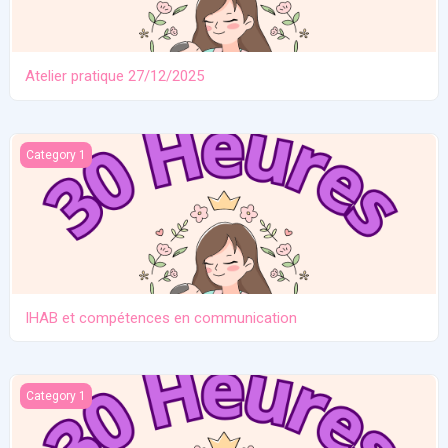
Atelier pratique 27/12/2025
IHAB et compétences en communication
Category 1
IHAB et compétences en communication
Contraception. Allaitement en situation de crise
Category 1