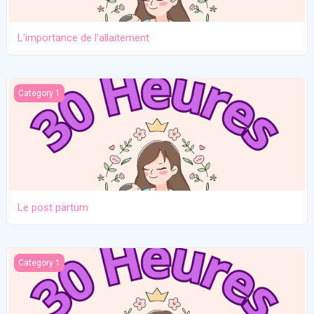
L'importance de l'allaitement
Le post partum
Category 1
Le post partum
La naissance
Category 1