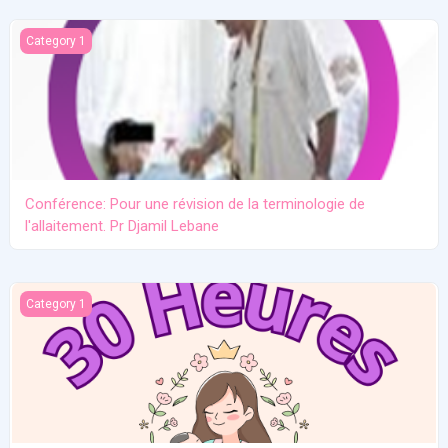
Conférence: Pour une révision de la terminologie de l'allaitement.
Category 1
Conférence: Pour une révision de la terminologie de
l'allaitement. Pr Djamil Lebane
Les problèmes communs en allaitement maternel
Category 1