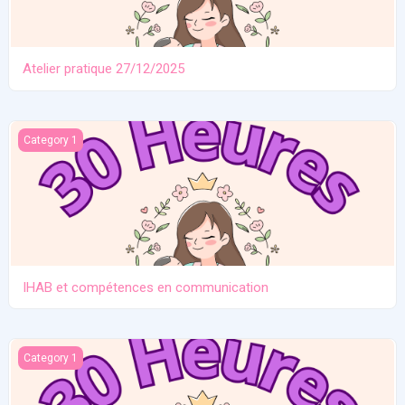
Atelier pratique 27/12/2025
IHAB et compétences en communication
Category 1
IHAB et compétences en communication
Contraception. Allaitement en situation de crise
Category 1