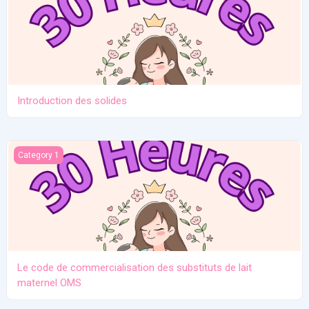
Introduction des solides
Le code de commercialisation des substituts de lait maternel O
Category 1
Le code de commercialisation des substituts de lait
maternel OMS