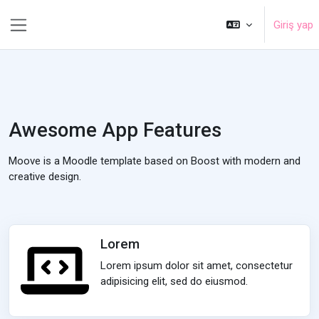
Ana içeriğe git
Giriş yap
Yan panel
Awesome App Features
Moove is a Moodle template based on Boost with modern and
creative design.
Lorem
Lorem ipsum dolor sit amet, consectetur
adipisicing elit, sed do eiusmod.