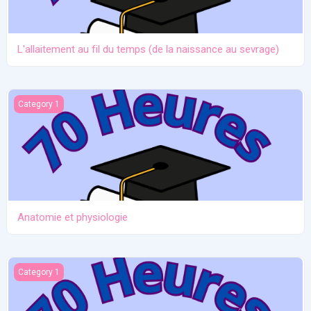
L'allaitement au fil du temps (de la naissance au sevrage)
Anatomie et physiologie
Category 1
Anatomie et physiologie
Ictère et hypoglycémie
Category 1