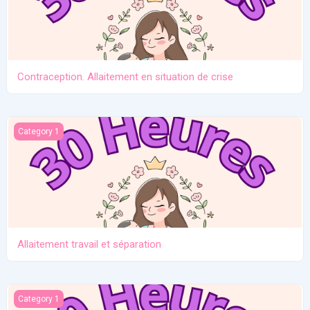
Contraception. Allaitement en situation de crise
Allaitement travail et séparation
Category 1
Allaitement travail et séparation
Introduction des solides
Category 1