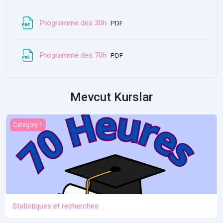
Dosya
Programme des 30h
PDF
Dosya
Programme des 70h
PDF
Mevcut Kurslar
Statistiques et recherches
Category 1
Statistiques et recherches