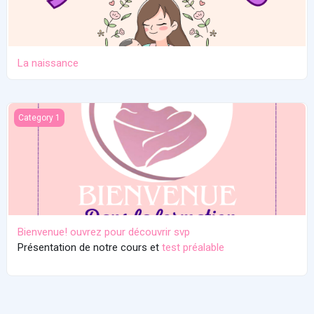
La naissance
Bienvenue! ouvrez pour découvrir svp
Category 1
Bienvenue! ouvrez pour découvrir svp
Présentation de notre cours et
test préalable