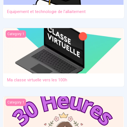
Equipement et technologie de l'allaitement
Ma classe virtuelle vers les 100h
Category 1
Ma classe virtuelle vers les 100h
Atelier pratique 27/12/2025
Category 1