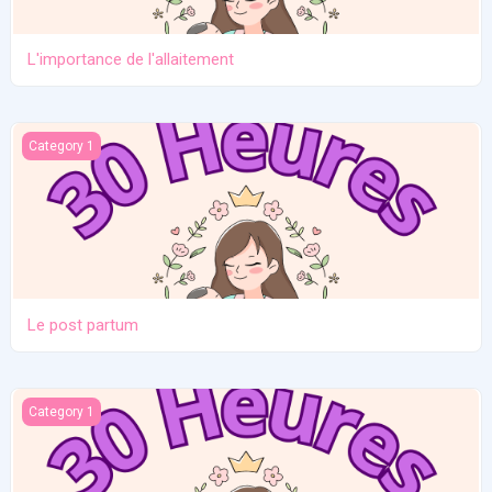
L'importance de l'allaitement
Le post partum
Category 1
Le post partum
La naissance
Category 1