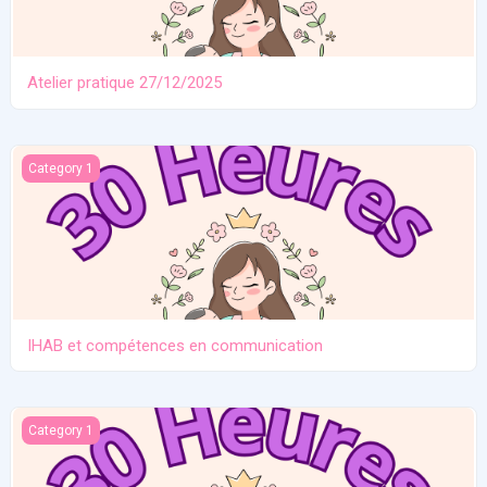
Atelier pratique 27/12/2025
IHAB et compétences en communication
Category 1
IHAB et compétences en communication
Contraception. Allaitement en situation de crise
Category 1