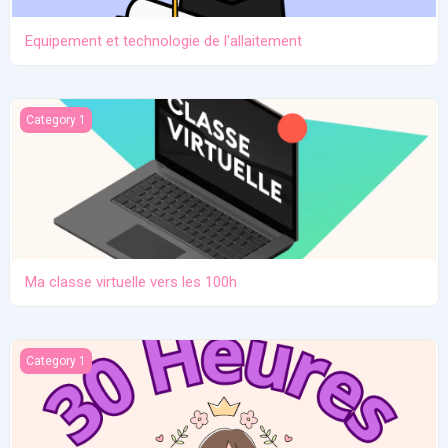
Equipement et technologie de l'allaitement
Ma classe virtuelle vers les 100h
Category 1
Ma classe virtuelle vers les 100h
Atelier pratique 27/12/2025
Category 1