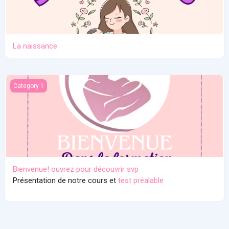
La naissance
Bienvenue! ouvrez pour découvrir svp
Category 1
Bienvenue! ouvrez pour découvrir svp
Présentation de notre cours et
test préalable