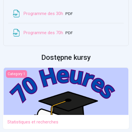
Plik
Programme des 30h
PDF
Plik
Programme des 70h
PDF
Dostępne kursy
Statistiques et recherches
Category 1
Statistiques et recherches