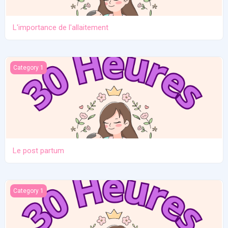
L'importance de l'allaitement
Le post partum
Category 1
Le post partum
La naissance
Category 1