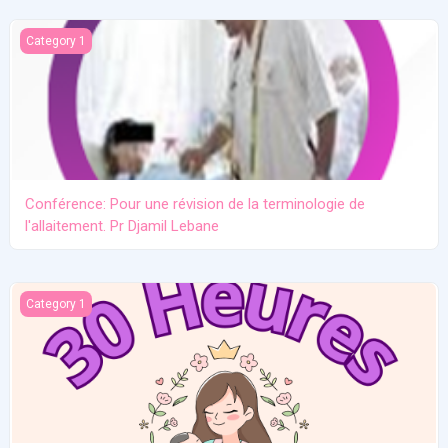
Conférence: Pour une révision de la terminologie de l'allaitement.
Category 1
Conférence: Pour une révision de la terminologie de
l'allaitement. Pr Djamil Lebane
Les problèmes communs en allaitement maternel
Category 1