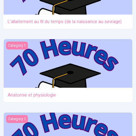
L'allaitement au fil du temps (de la naissance au sevrage)
Anatomie et physiologie
Category 1
Anatomie et physiologie
Ictère et hypoglycémie
Category 1