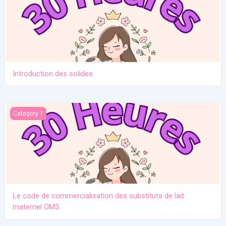
Introduction des solides
Le code de commercialisation des substituts de lait maternel O
Category 1
Le code de commercialisation des substituts de lait
maternel OMS