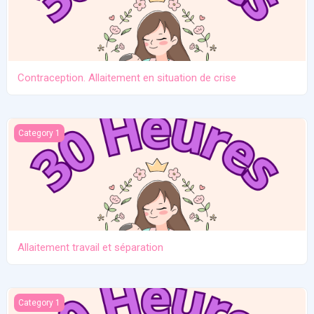
Contraception. Allaitement en situation de crise
Allaitement travail et séparation
Category 1
Allaitement travail et séparation
Introduction des solides
Category 1