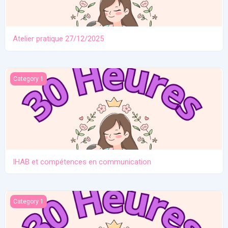
Atelier pratique 27/12/2025
IHAB et compétences en communication
Category 1
IHAB et compétences en communication
Contraception. Allaitement en situation de crise
Category 1