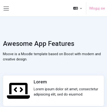
Przejdź do głownyj zawartości
Wloguj sie
Panel boczny
Awesome App Features
Moove is a Moodle template based on Boost with modern and
creative design.
Lorem
Lorem ipsum dolor sit amet, consectetur
adipisicing elit, sed do eiusmod.