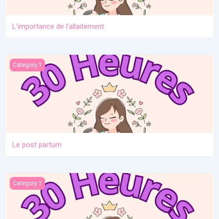
L'importance de l'allaitement
Le post partum
Category 1
Le post partum
La naissance
Category 1