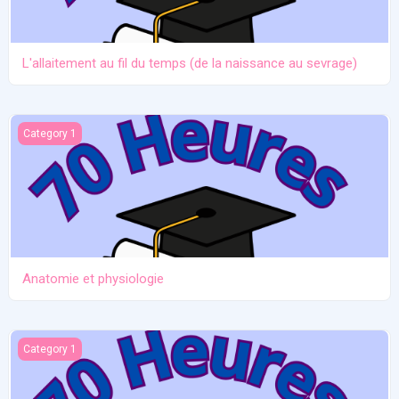
L'allaitement au fil du temps (de la naissance au sevrage)
Anatomie et physiologie
Category 1
Anatomie et physiologie
Ictère et hypoglycémie
Category 1