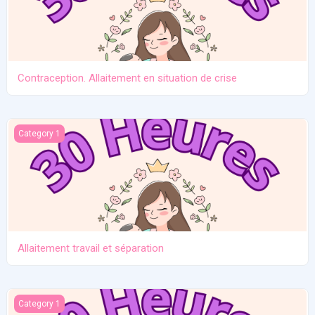
Contraception. Allaitement en situation de crise
Allaitement travail et séparation
Category 1
Allaitement travail et séparation
Introduction des solides
Category 1