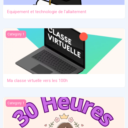
Equipement et technologie de l'allaitement
Ma classe virtuelle vers les 100h
Category 1
Ma classe virtuelle vers les 100h
Atelier pratique 27/12/2025
Category 1