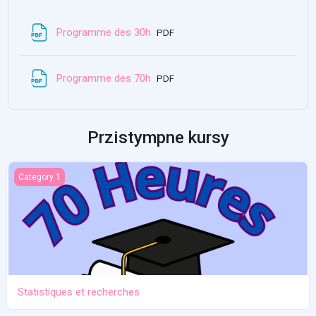
Zbiōr
Programme des 30h
PDF
Zbiōr
Programme des 70h
PDF
Przistympne kursy
Statistiques et recherches
Category 1
Statistiques et recherches