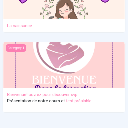
La naissance
Bienvenue! ouvrez pour découvrir svp
Category 1
Bienvenue! ouvrez pour découvrir svp
Présentation de notre cours et
test préalable