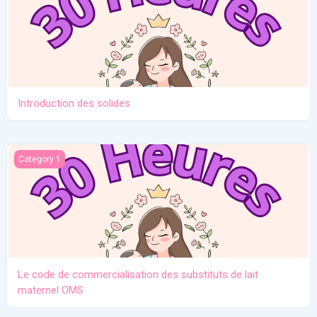
Introduction des solides
Le code de commercialisation des substituts de lait maternel O
Category 1
Le code de commercialisation des substituts de lait
maternel OMS