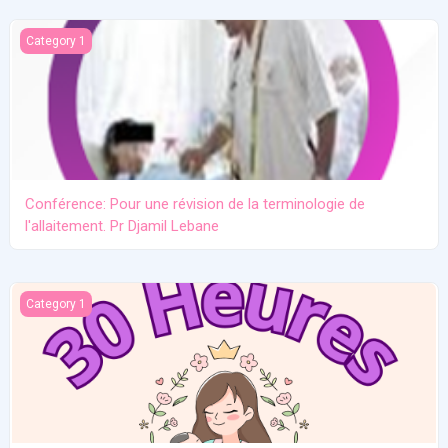
Conférence: Pour une révision de la terminologie de l'allaitement.
Category 1
Conférence: Pour une révision de la terminologie de
l'allaitement. Pr Djamil Lebane
Les problèmes communs en allaitement maternel
Category 1