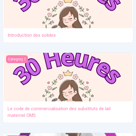
Introduction des solides
Le code de commercialisation des substituts de lait maternel O
Category 1
Le code de commercialisation des substituts de lait
maternel OMS