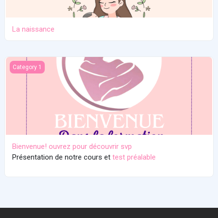
La naissance
Bienvenue! ouvrez pour découvrir svp
Category 1
Bienvenue! ouvrez pour découvrir svp
Présentation de notre cours et
test préalable