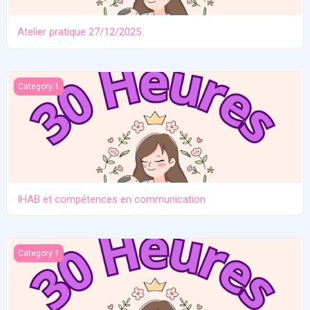
Atelier pratique 27/12/2025
IHAB et compétences en communication
Category 1
IHAB et compétences en communication
Contraception. Allaitement en situation de crise
Category 1