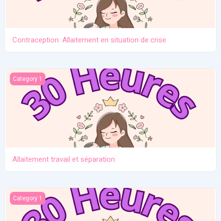
Contraception. Allaitement en situation de crise
Allaitement travail et séparation
Category 1
Allaitement travail et séparation
Introduction des solides
Category 1