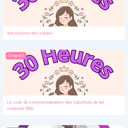
Introduction des solides
Le code de commercialisation des substituts de lait maternel O
Category 1
Le code de commercialisation des substituts de lait
maternel OMS