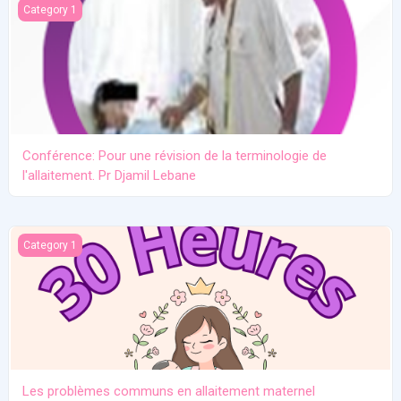
Conférence: Pour une révision de la terminologie de l'allaitement.
Category 1
Conférence: Pour une révision de la terminologie de
l'allaitement. Pr Djamil Lebane
Les problèmes communs en allaitement maternel
Category 1
Les problèmes communs en allaitement maternel