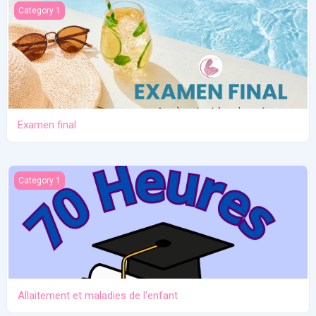
Examen final
Category 1
Examen final
Allaitement et maladies de l'enfant
Category 1
Allaitement et maladies de l'enfant