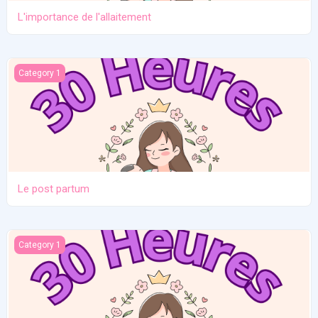
L'importance de l'allaitement
Le post partum
Category 1
Le post partum
La naissance
Category 1