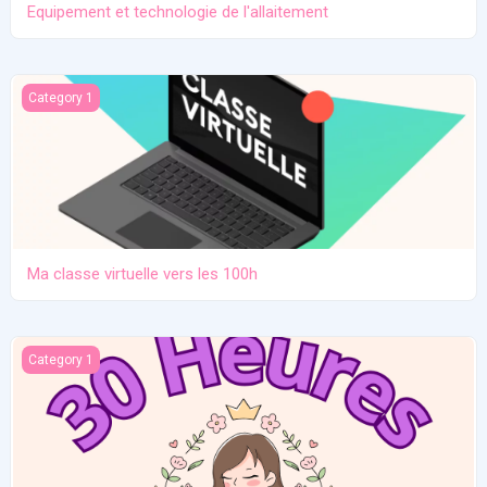
Equipement et technologie de l'allaitement
Ma classe virtuelle vers les 100h
Category 1
Ma classe virtuelle vers les 100h
Atelier pratique 27/12/2025
Category 1