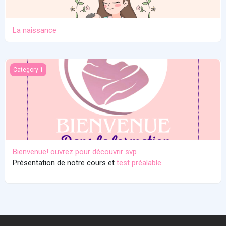
La naissance
Bienvenue! ouvrez pour découvrir svp
Category 1
Bienvenue! ouvrez pour découvrir svp
Présentation de notre cours et
test préalable