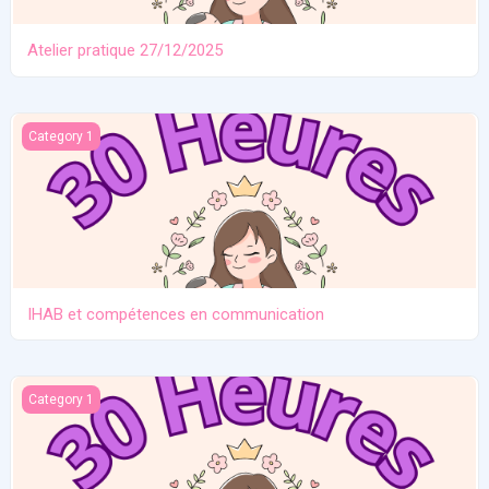
Atelier pratique 27/12/2025
IHAB et compétences en communication
Category 1
IHAB et compétences en communication
Contraception. Allaitement en situation de crise
Category 1