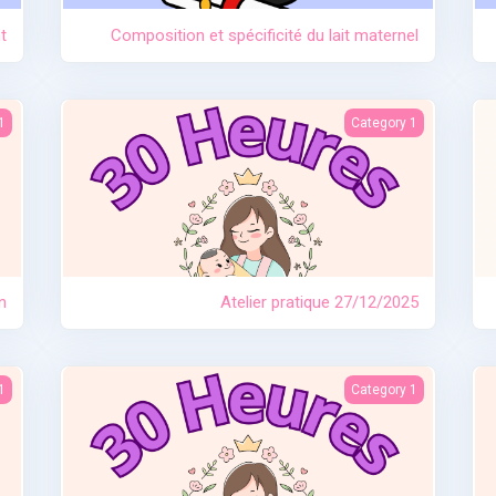
t
Composition et spécificité du lait maternel
on
Atelier pratique 27/12/2025
1
Category 1
n
Atelier pratique 27/12/2025
es
Allaitement travail et séparation
1
Category 1