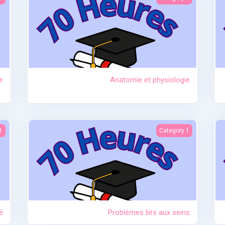
e
Anatomie et physiologie
té
Problèmes liés aux seins
1
Category 1
é
Problèmes liés aux seins