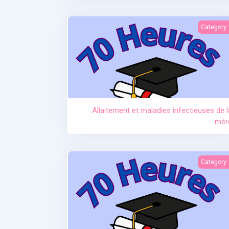
Allaitement et maladies infectieuses de la mè
Category 
Allaitement et maladies infectieuses de l
mèr
Equipement et technologie de l'allaiteme
Category 