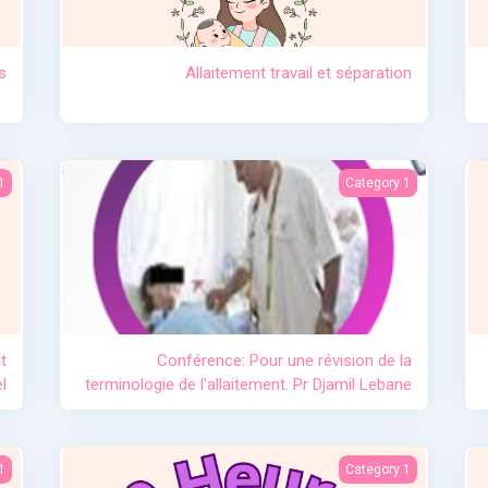
s
Allaitement travail et séparation
el
vision de la terminologie de l'allaitement. Pr Djamil Lebane
Le code de commerc
1
Category 1
t
Conférence: Pour une révision de la
l
terminologie de l'allaitement. Pr Djamil Lebane
um
L'importance de l'allaitement
1
Category 1