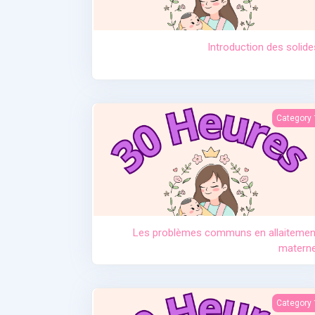
Introduction des solide
Les problèmes communs en allaitement matern
Conférence: Pour une ré
Category 
Les problèmes communs en allaitemen
materne
Le post part
Category 