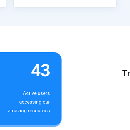
43
T
Active users
accessing our
amazing resources