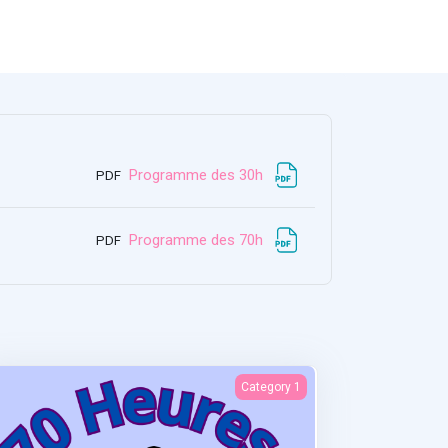
ملف
Programme des 30h
PDF
ملف
Programme des 70h
PDF
Statistiques et recherches
Category 1