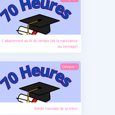
L'allaitement au fil du temps (de la naissance
au sevrage)
Santé mentale de la mère
Category 1
Santé mentale de la mère