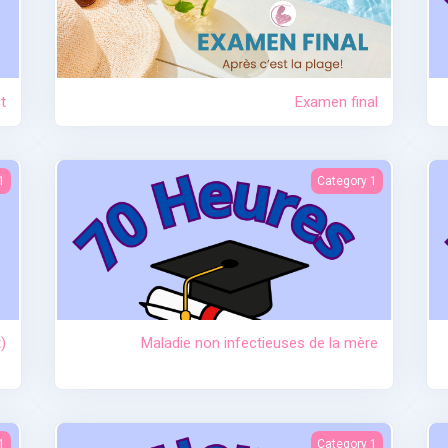
t
Examen final
t)
Maladie non infectieuses de la mère
Co
1
Category 1
)
Maladie non infectieuses de la mère
ie
Anatomie et physiologie
L'allaitem
1
Category 1