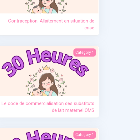
Contraception. Allaitement en situation de
crise
ialisation des substituts de lait maternel OMS
Category 1
Le code de commercialisation des substituts
de lait maternel OMS
Manque de lait et relactation
Category 1