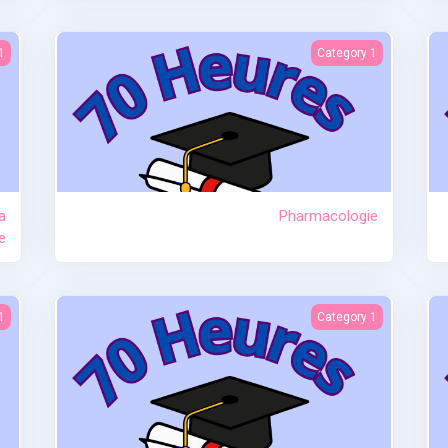
re
Pharmacologie
1
Category 1
a
Pharmacologie
e
nt
Composition et spécificité du lait maternel
1
Category 1