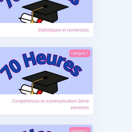
Statistiques et recherches
mpétences en communication 2ème semestre
Category 1
Compétences en communication 2ème
semestre
ent au fil du temps (de la naissance au sevrage)
Category 1