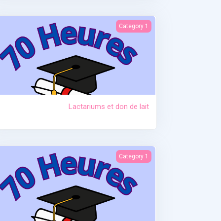
Lactariums et don de lait
Category 1
Lactariums et don de lait
Prématurité et allaitement
Category 1