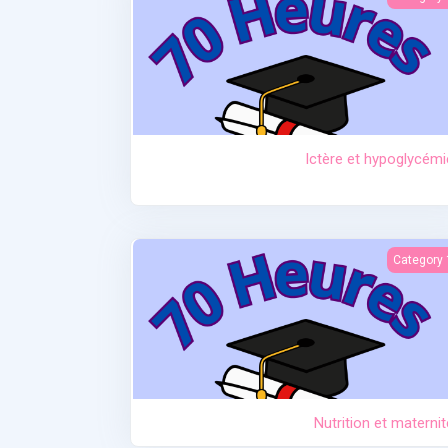
Ictère et hypoglycémi
Nutrition et materni
Category 
Nutrition et maternit