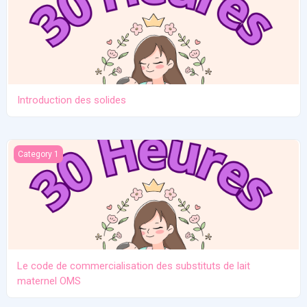
Introduction des solides
Le code de commercialisation des substituts de lait maternel O
Category 1
Le code de commercialisation des substituts de lait
maternel OMS