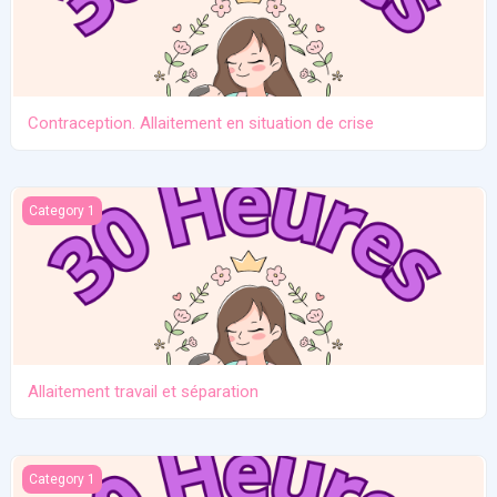
Contraception. Allaitement en situation de crise
Allaitement travail et séparation
Category 1
Allaitement travail et séparation
Introduction des solides
Category 1