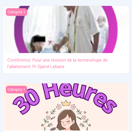
Conférence: Pour une révision de la terminologie de l'allaitement.
Category 1
Conférence: Pour une révision de la terminologie de
l'allaitement. Pr Djamil Lebane
Les problèmes communs en allaitement maternel
Category 1