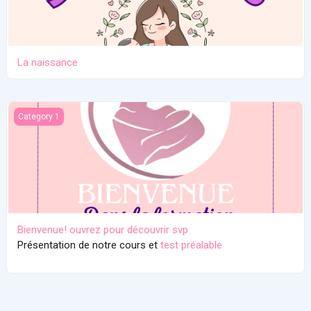
La naissance
Bienvenue! ouvrez pour découvrir svp
Category 1
Bienvenue! ouvrez pour découvrir svp
Présentation de notre cours et
test préalable