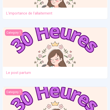
L'importance de l'allaitement
Le post partum
Category 1
Le post partum
La naissance
Category 1