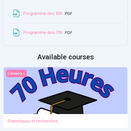
File
Programme des 30h
PDF
File
Programme des 70h
PDF
Available courses
Statistiques et recherches
Category 1
Statistiques et recherches