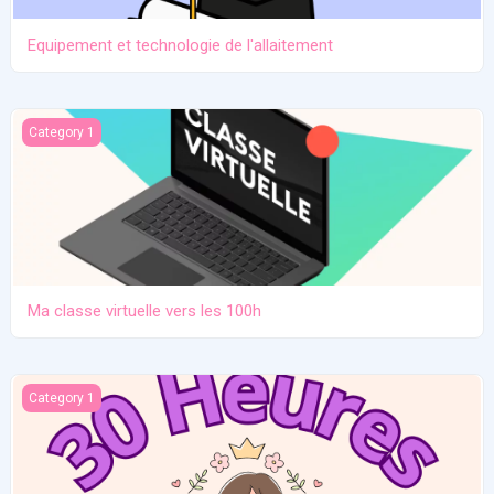
Equipement et technologie de l'allaitement
Ma classe virtuelle vers les 100h
Category 1
Ma classe virtuelle vers les 100h
Atelier pratique 27/12/2025
Category 1