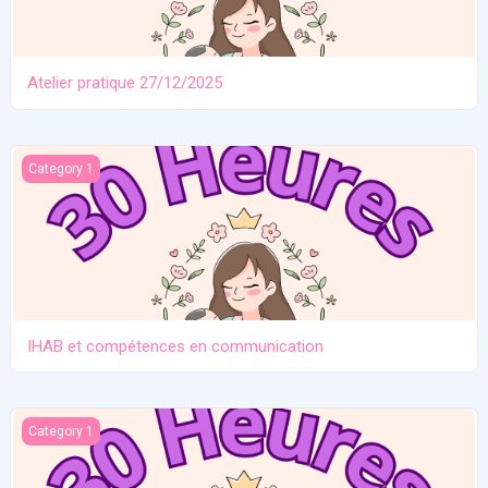
Atelier pratique 27/12/2025
IHAB et compétences en communication
Category 1
IHAB et compétences en communication
Contraception. Allaitement en situation de crise
Category 1