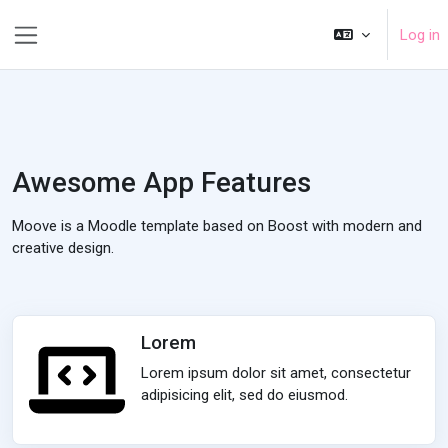
Skip to main content
Log in
Side panel
Awesome App Features
Moove is a Moodle template based on Boost with modern and
creative design.
Lorem
Lorem ipsum dolor sit amet, consectetur
adipisicing elit, sed do eiusmod.