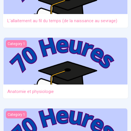
L'allaitement au fil du temps (de la naissance au sevrage)
Anatomie et physiologie
Category 1
Anatomie et physiologie
Ictère et hypoglycémie
Category 1