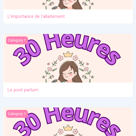
L'importance de l'allaitement
Le post partum
Category 1
Le post partum
La naissance
Category 1