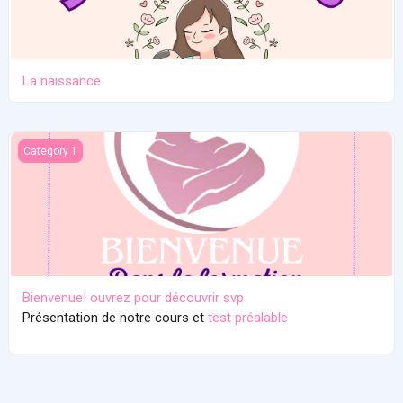
La naissance
Bienvenue! ouvrez pour découvrir svp
Category 1
Bienvenue! ouvrez pour découvrir svp
Présentation de notre cours et
test préalable