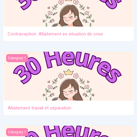
Contraception. Allaitement en situation de crise
Allaitement travail et séparation
Category 1
Allaitement travail et séparation
Introduction des solides
Category 1