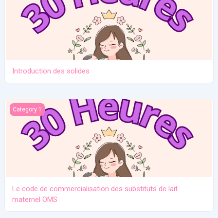
Introduction des solides
Le code de commercialisation des substituts de lait maternel O
Category 1
Le code de commercialisation des substituts de lait
maternel OMS