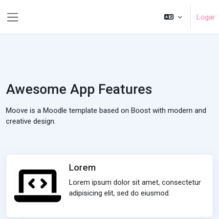
Ir para o conteúdo principal
Logar
Painel lateral
Awesome App Features
Moove is a Moodle template based on Boost with modern and
creative design.
Lorem
Lorem ipsum dolor sit amet, consectetur
adipisicing elit, sed do eiusmod.