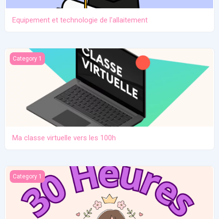
Equipement et technologie de l'allaitement
Ma classe virtuelle vers les 100h
Category 1
Ma classe virtuelle vers les 100h
Atelier pratique 27/12/2025
Category 1