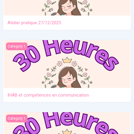
Atelier pratique 27/12/2025
IHAB et compétences en communication
Category 1
IHAB et compétences en communication
Contraception. Allaitement en situation de crise
Category 1