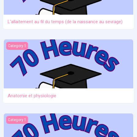
L'allaitement au fil du temps (de la naissance au sevrage)
Anatomie et physiologie
Category 1
Anatomie et physiologie
Ictère et hypoglycémie
Category 1