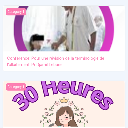
Conférence: Pour une révision de la terminologie de l'allaitement.
Category 1
Conférence: Pour une révision de la terminologie de
l'allaitement. Pr Djamil Lebane
Les problèmes communs en allaitement maternel
Category 1