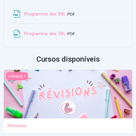
Arquivo
Programme des 30h
PDF
Arquivo
Programme des 70h
PDF
Cursos disponíveis
Révisions
Category 1
Révisions