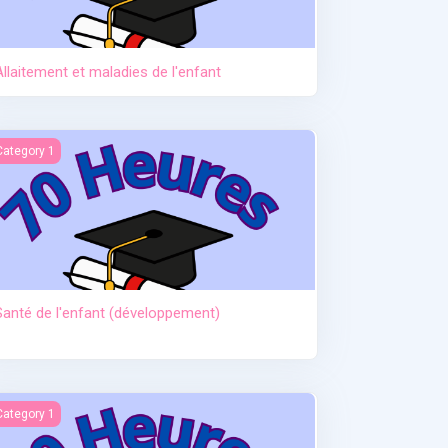
Allaitement et maladies de l'enfant
anté de l'enfant (développement)
Category 1
Santé de l'enfant (développement)
ctère et hypoglycémie
Category 1