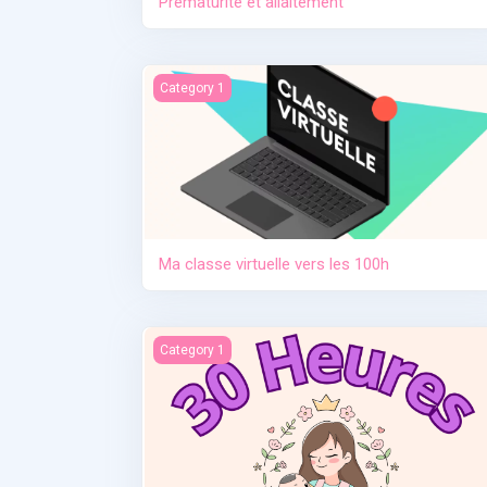
Prématurité et allaitement
Ma classe virtuelle vers les 100h
Category 1
Ma classe virtuelle vers les 100h
Contraception. Allaitement en situation de cris
Category 1