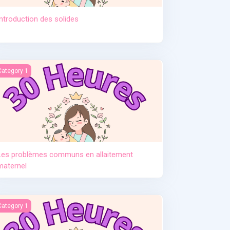
Introduction des solides
tement. Pr Djamil Lebane
es problèmes communs en allaitement maternel
Category 1
Les problèmes communs en allaitement
maternel
e post partum
Category 1