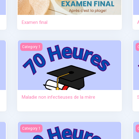
Examen final
tre
Maladie non infectieuses de la mère
S
Category 1
Maladie non infectieuses de la mère
au sevrage)
Anatomie et physiologie
I
Category 1