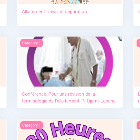
Allaitement travail et séparation
e lait maternel OMS
Conférence: Pour une révision de la terminologie de l'allai
L
Category 1
Conférence: Pour une révision de la
terminologie de l'allaitement. Pr Djamil Lebane
L'importance de l'allaitement
L
Category 1