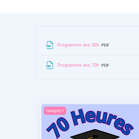
檔案
Programme des 30h
PDF
檔案
Programme des 70h
PDF
Statistiques et recherches
Category 1