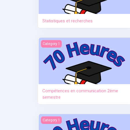
Statistiques et recherches
Compétences en communication 2ème semes
Category 1
Compétences en communication 2ème
semestre
L'allaitement au fil du temps (de la naissance 
Category 1