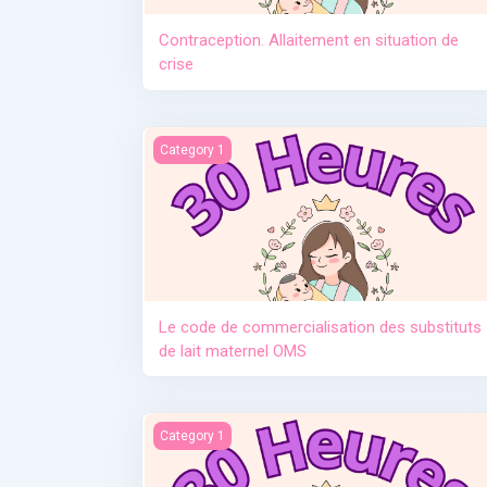
Contraception. Allaitement en situation de
crise
Le code de commercialisation des substituts d
Category 1
Le code de commercialisation des substituts
de lait maternel OMS
Manque de lait et relactation
Category 1