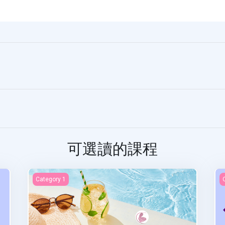
可選讀的課程
Examen final
A
Category 1