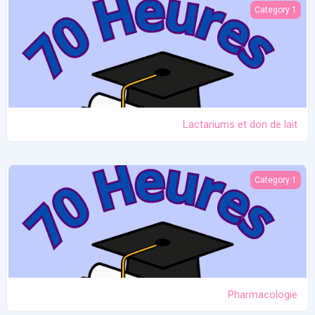
Lactariums et don de lait
Category 1
Lactariums et don de lait
Pharmacologie
Category 1
Pharmacologie