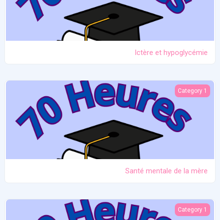
Ictère et hypoglycémie
Santé mentale de la mère
Category 1
Santé mentale de la mère
Problèmes liés aux seins
Category 1