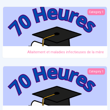
Allaitement et maladies infectieuses de la mère
Category 1
Allaitement et maladies infectieuses de la mère
Prématurité et allaitement
Category 1