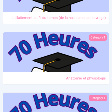
L'allaitement au fil du temps (de la naissance au sevrage)
Anatomie et physiologie
Category 1
Anatomie et physiologie
Ictère et hypoglycémie
Category 1