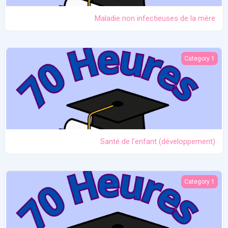
Maladie non infectieuses de la mère
Santé de l'enfant (développement)
Category 1
Santé de l'enfant (développement)
L'allaitement au fil du temps (de la naissance au sevrage)
Category 1