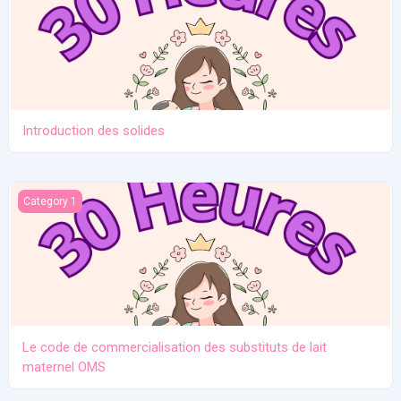
Introduction des solides
Le code de commercialisation des substituts de lait maternel O
Category 1
Le code de commercialisation des substituts de lait
maternel OMS