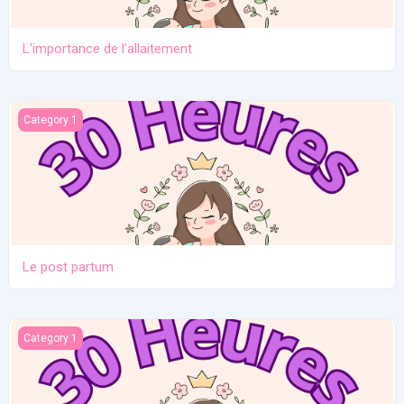
L'importance de l'allaitement
Le post partum
Category 1
Le post partum
La naissance
Category 1