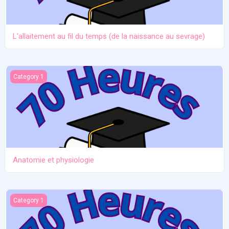
L'allaitement au fil du temps (de la naissance au sevrage)
Anatomie et physiologie
Category 1
Anatomie et physiologie
Ictère et hypoglycémie
Category 1