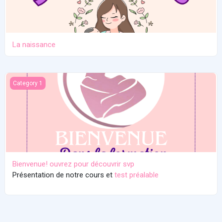
La naissance
Bienvenue! ouvrez pour découvrir svp
Category 1
Bienvenue! ouvrez pour découvrir svp
Présentation de notre cours et
test préalable