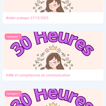
Atelier pratique 27/12/2025
IHAB et compétences en communication
Category 1
IHAB et compétences en communication
Contraception. Allaitement en situation de crise
Category 1