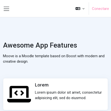
Salt la conţinutul principal
Conectare
Panou lateral
Awesome App Features
Moove is a Moodle template based on Boost with modern and
creative design.
Lorem
Lorem ipsum dolor sit amet, consectetur
adipisicing elit, sed do eiusmod.