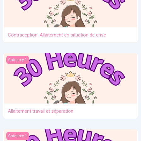
Contraception. Allaitement en situation de crise
Allaitement travail et séparation
Category 1
Allaitement travail et séparation
Introduction des solides
Category 1