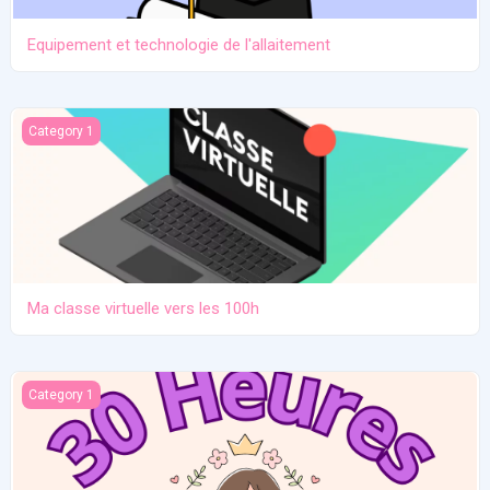
Equipement et technologie de l'allaitement
Ma classe virtuelle vers les 100h
Category 1
Ma classe virtuelle vers les 100h
Atelier pratique 27/12/2025
Category 1