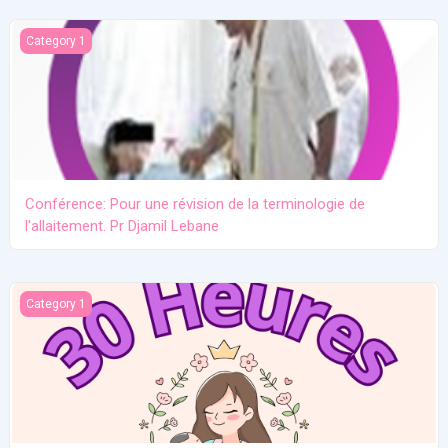
Conférence: Pour une révision de la terminologie de l'allaitement.
Category 1
Conférence: Pour une révision de la terminologie de
l'allaitement. Pr Djamil Lebane
Les problèmes communs en allaitement maternel
Category 1