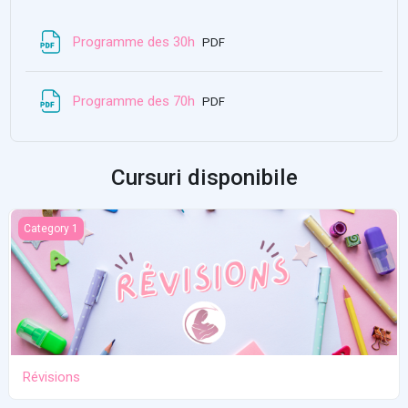
Fișier
Programme des 30h
PDF
Fișier
Programme des 70h
PDF
Cursuri disponibile
Révisions
Category 1
Révisions