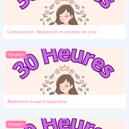
Contraception. Allaitement en situation de crise
Allaitement travail et séparation
Category 1
Allaitement travail et séparation
Introduction des solides
Category 1