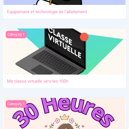
Equipement et technologie de l'allaitement
Ma classe virtuelle vers les 100h
Category 1
Ma classe virtuelle vers les 100h
Atelier pratique 27/12/2025
Category 1