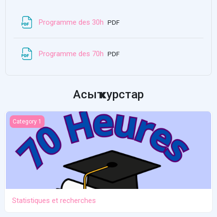
File
Programme des 30h
PDF
File
Programme des 70h
PDF
Асыҡ курстар
Statistiques et recherches
Category 1
Statistiques et recherches