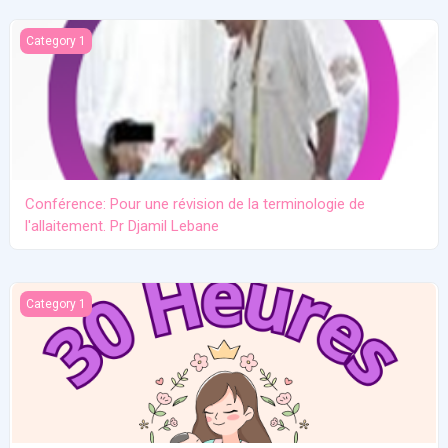
Conférence: Pour une révision de la terminologie de l'allaitement.
Category 1
Conférence: Pour une révision de la terminologie de
l'allaitement. Pr Djamil Lebane
Les problèmes communs en allaitement maternel
Category 1