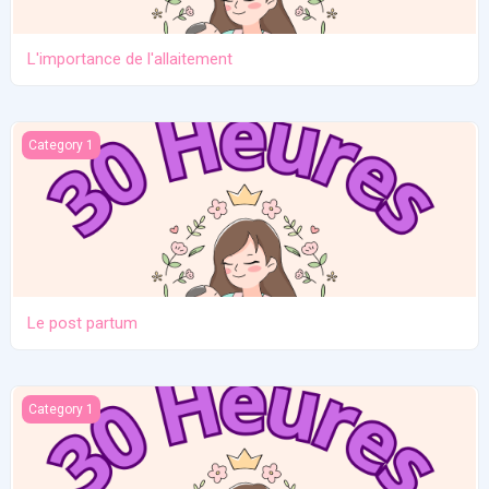
L'importance de l'allaitement
Le post partum
Category 1
Le post partum
La naissance
Category 1