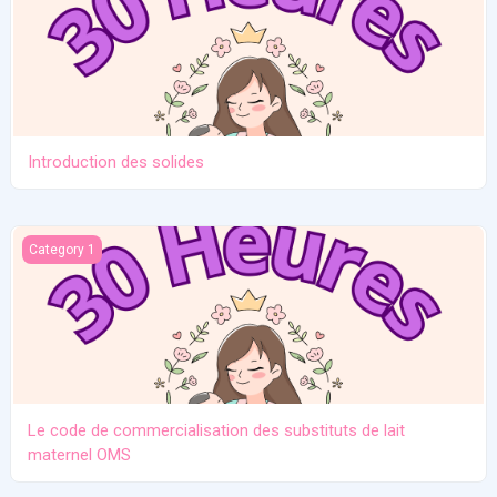
Introduction des solides
Le code de commercialisation des substituts de lait maternel O
Category 1
Le code de commercialisation des substituts de lait
maternel OMS