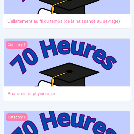
L'allaitement au fil du temps (de la naissance au sevrage)
Anatomie et physiologie
Category 1
Anatomie et physiologie
Ictère et hypoglycémie
Category 1