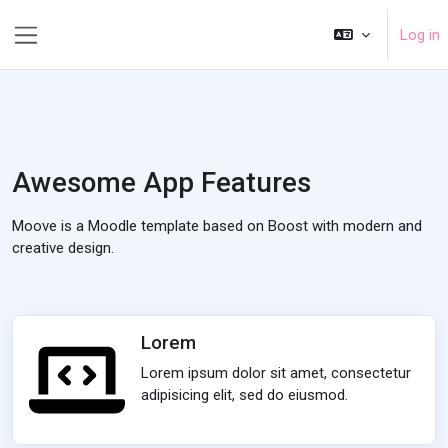
Skip to main content
Log in
Side panel
Awesome App Features
Moove is a Moodle template based on Boost with modern and
creative design.
Lorem
Lorem ipsum dolor sit amet, consectetur
adipisicing elit, sed do eiusmod.