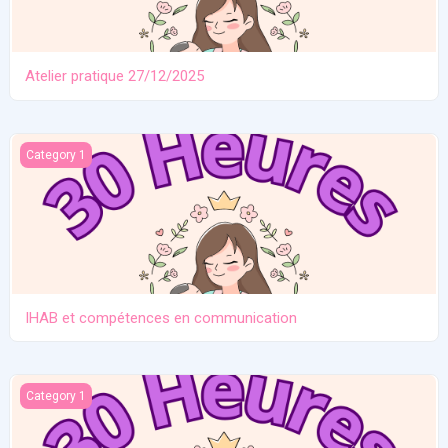
Atelier pratique 27/12/2025
IHAB et compétences en communication
Category 1
IHAB et compétences en communication
Contraception. Allaitement en situation de crise
Category 1