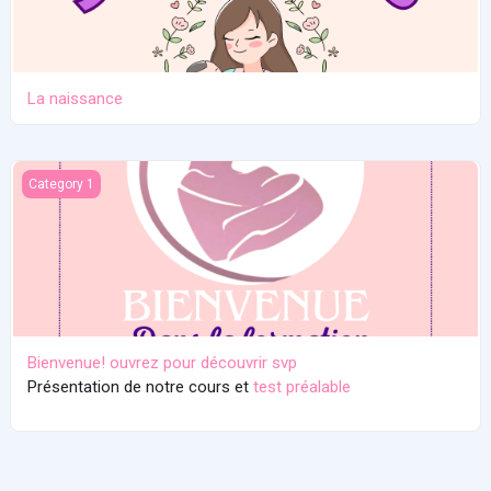
La naissance
Bienvenue! ouvrez pour découvrir svp
Category 1
Bienvenue! ouvrez pour découvrir svp
Présentation de notre cours et
test préalable