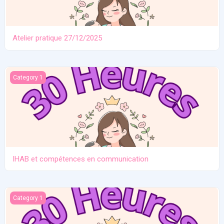
Atelier pratique 27/12/2025
IHAB et compétences en communication
Category 1
IHAB et compétences en communication
Contraception. Allaitement en situation de crise
Category 1