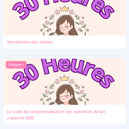
Introduction des solides
Le code de commercialisation des substituts de lait maternel O
Category 1
Le code de commercialisation des substituts de lait
maternel OMS