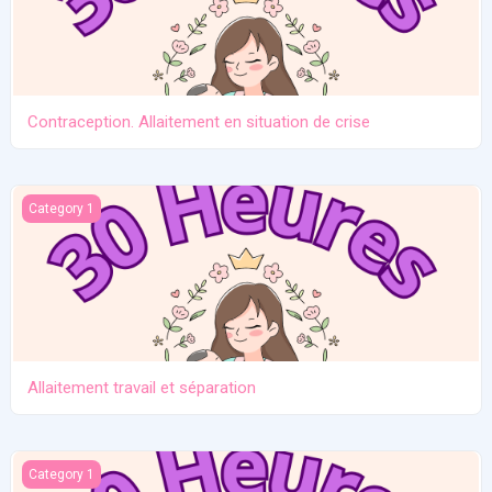
Contraception. Allaitement en situation de crise
Allaitement travail et séparation
Category 1
Allaitement travail et séparation
Introduction des solides
Category 1