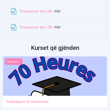
File
Programme des 30h
PDF
File
Programme des 70h
PDF
Kurset që gjënden
Statistiques et recherches
Category 1
Statistiques et recherches