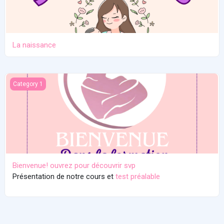
La naissance
Bienvenue! ouvrez pour découvrir svp
Category 1
Bienvenue! ouvrez pour découvrir svp
Présentation de notre cours et
test préalable