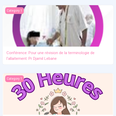
Conférence: Pour une révision de la terminologie de l'allaitement.
Category 1
Conférence: Pour une révision de la terminologie de
l'allaitement. Pr Djamil Lebane
Les problèmes communs en allaitement maternel
Category 1