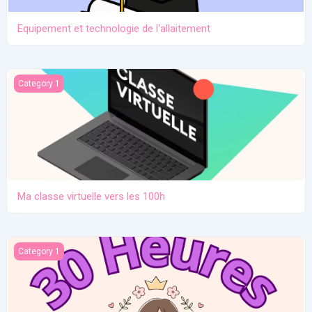
Equipement et technologie de l'allaitement
Ma classe virtuelle vers les 100h
Category 1
Ma classe virtuelle vers les 100h
Atelier pratique 27/12/2025
Category 1