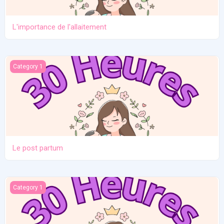
L'importance de l'allaitement
Le post partum
Category 1
Le post partum
La naissance
Category 1