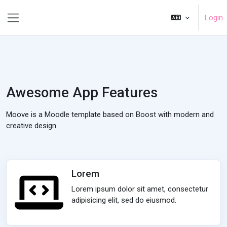
Kalo te përmajtja kryesore
Login
Side panel
Awesome App Features
Moove is a Moodle template based on Boost with modern and
creative design.
Lorem
Lorem ipsum dolor sit amet, consectetur
adipisicing elit, sed do eiusmod.