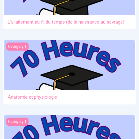
L'allaitement au fil du temps (de la naissance au sevrage)
Anatomie et physiologie
Category 1
Anatomie et physiologie
Ictère et hypoglycémie
Category 1