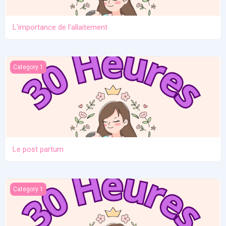
L'importance de l'allaitement
Le post partum
Category 1
Le post partum
La naissance
Category 1