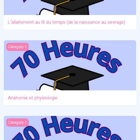
L'allaitement au fil du temps (de la naissance au sevrage)
Anatomie et physiologie
Category 1
Anatomie et physiologie
Ictère et hypoglycémie
Category 1