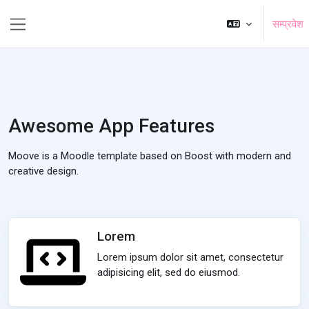
Skip to main content
सम्प्रवेश
Side panel
Awesome App Features
Moove is a Moodle template based on Boost with modern and
creative design.
Lorem
Lorem ipsum dolor sit amet, consectetur
adipisicing elit, sed do eiusmod.