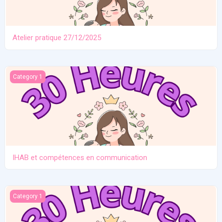
Atelier pratique 27/12/2025
IHAB et compétences en communication
Category 1
IHAB et compétences en communication
Contraception. Allaitement en situation de crise
Category 1