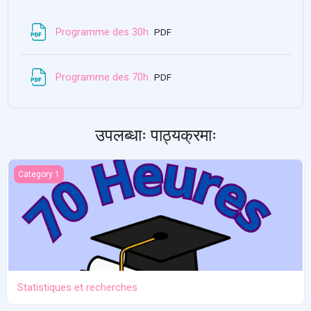
File
Programme des 30h
PDF
File
Programme des 70h
PDF
उपलब्धाः पाठ्यक्रमाः
Statistiques et recherches
Category 1
Statistiques et recherches