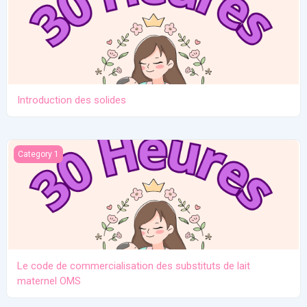
Introduction des solides
Le code de commercialisation des substituts de lait maternel O
Category 1
Le code de commercialisation des substituts de lait
maternel OMS