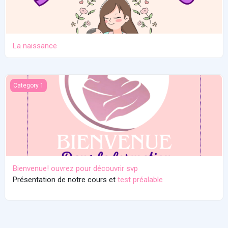
La naissance
Bienvenue! ouvrez pour découvrir svp
Category 1
Bienvenue! ouvrez pour découvrir svp
Présentation de notre cours et
test préalable