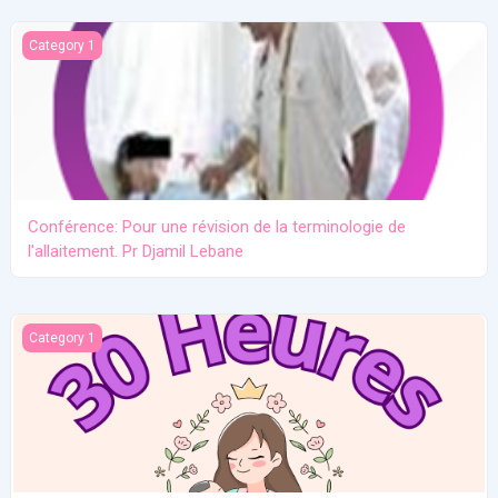
Conférence: Pour une révision de la terminologie de l'allaitement.
Category 1
Conférence: Pour une révision de la terminologie de
l'allaitement. Pr Djamil Lebane
Les problèmes communs en allaitement maternel
Category 1