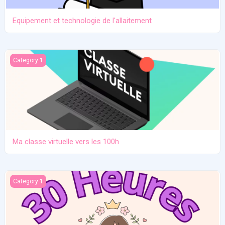
Equipement et technologie de l'allaitement
Ma classe virtuelle vers les 100h
Category 1
Ma classe virtuelle vers les 100h
Atelier pratique 27/12/2025
Category 1