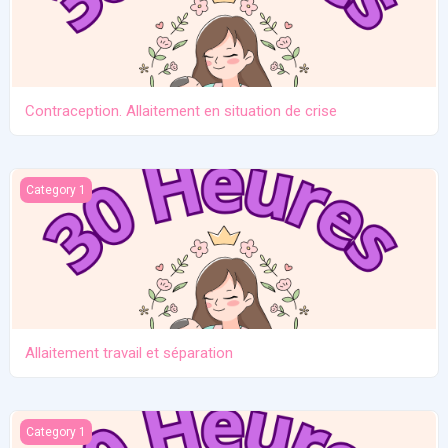
Contraception. Allaitement en situation de crise
Allaitement travail et séparation
Category 1
Allaitement travail et séparation
Introduction des solides
Category 1