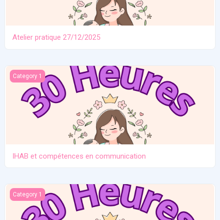
Atelier pratique 27/12/2025
IHAB et compétences en communication
Category 1
IHAB et compétences en communication
Contraception. Allaitement en situation de crise
Category 1