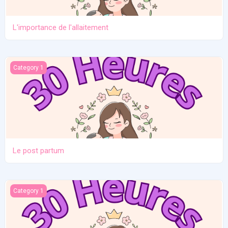
L'importance de l'allaitement
Le post partum
Category 1
Le post partum
La naissance
Category 1