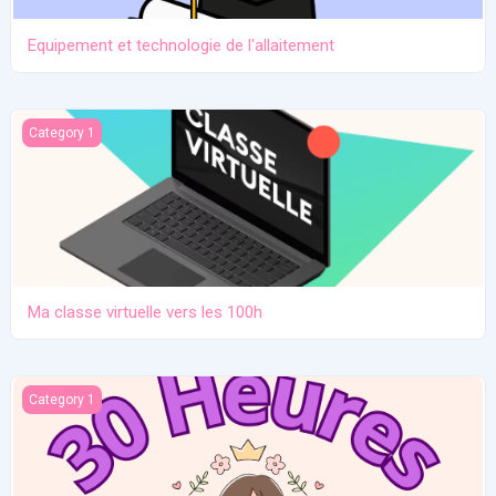
Equipement et technologie de l'allaitement
Ma classe virtuelle vers les 100h
Category 1
Ma classe virtuelle vers les 100h
Atelier pratique 27/12/2025
Category 1