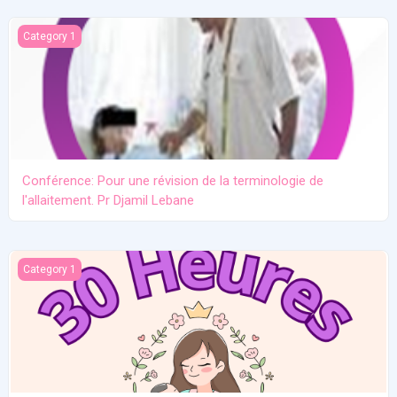
Conférence: Pour une révision de la terminologie de l'allaitement.
Category 1
Conférence: Pour une révision de la terminologie de
l'allaitement. Pr Djamil Lebane
Les problèmes communs en allaitement maternel
Category 1