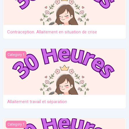
Contraception. Allaitement en situation de crise
Allaitement travail et séparation
Category 1
Allaitement travail et séparation
Introduction des solides
Category 1