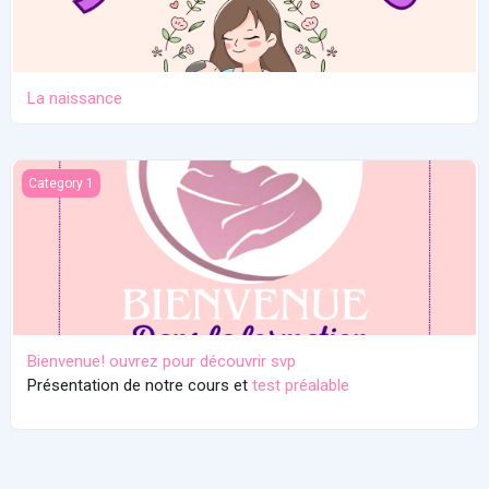
La naissance
Bienvenue! ouvrez pour découvrir svp
Category 1
Bienvenue! ouvrez pour découvrir svp
Présentation de notre cours et
test préalable