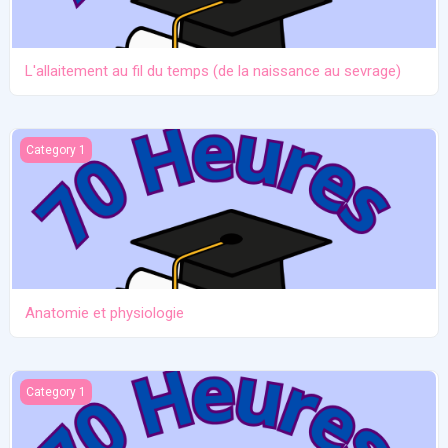
L'allaitement au fil du temps (de la naissance au sevrage)
Anatomie et physiologie
Category 1
Anatomie et physiologie
Ictère et hypoglycémie
Category 1