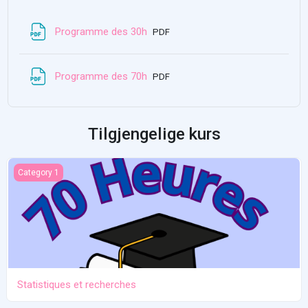
Fil
Programme des 30h
PDF
Fil
Programme des 70h
PDF
Tilgjengelige kurs
Statistiques et recherches
Category 1
Statistiques et recherches