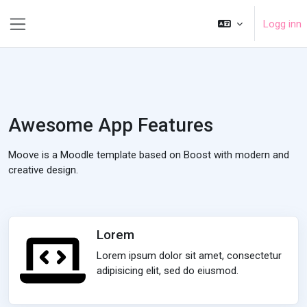
Gå til hovedinnhold
Logg inn
Sidepanel
Awesome App Features
Moove is a Moodle template based on Boost with modern and
creative design.
Lorem
Lorem ipsum dolor sit amet, consectetur
adipisicing elit, sed do eiusmod.