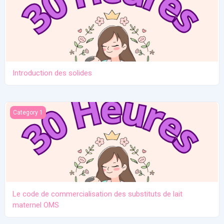
Introduction des solides
Le code de commercialisation des substituts de lait maternel O
Category 1
Le code de commercialisation des substituts de lait
maternel OMS