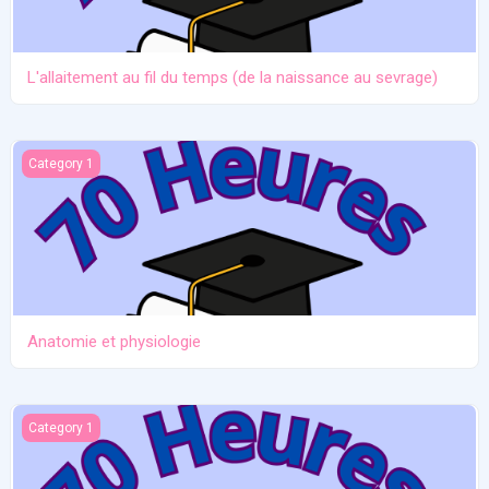
L'allaitement au fil du temps (de la naissance au sevrage)
Anatomie et physiologie
Category 1
Anatomie et physiologie
Ictère et hypoglycémie
Category 1