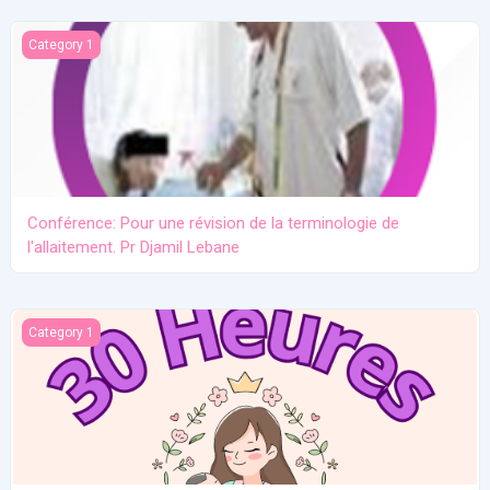
Conférence: Pour une révision de la terminologie de l'allaitement.
Category 1
Conférence: Pour une révision de la terminologie de
l'allaitement. Pr Djamil Lebane
Les problèmes communs en allaitement maternel
Category 1