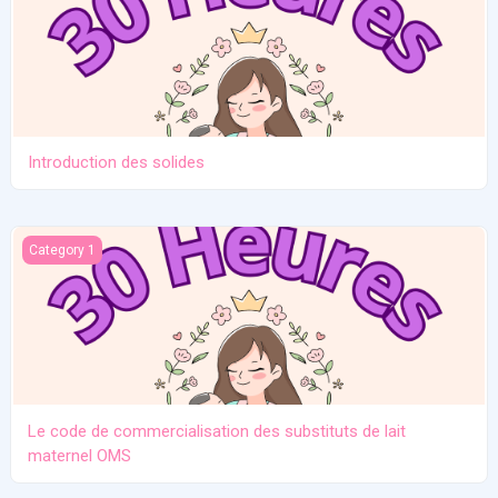
Introduction des solides
Le code de commercialisation des substituts de lait maternel O
Category 1
Le code de commercialisation des substituts de lait
maternel OMS