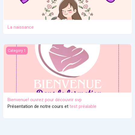
La naissance
Bienvenue! ouvrez pour découvrir svp
Category 1
Bienvenue! ouvrez pour découvrir svp
Présentation de notre cours et
test préalable