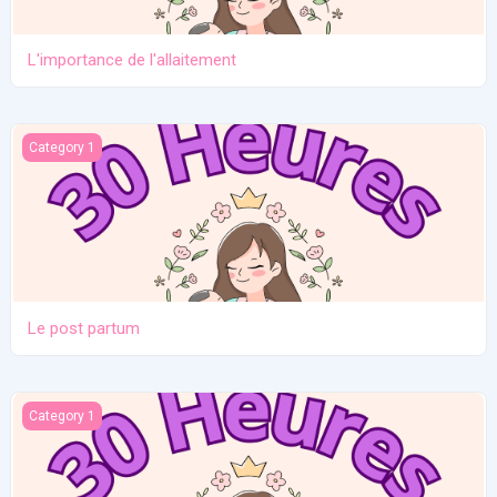
L'importance de l'allaitement
Le post partum
Category 1
Le post partum
La naissance
Category 1