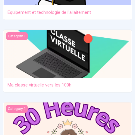
Equipement et technologie de l'allaitement
Ma classe virtuelle vers les 100h
Category 1
Ma classe virtuelle vers les 100h
Atelier pratique 27/12/2025
Category 1