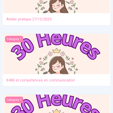
Atelier pratique 27/12/2025
IHAB et compétences en communication
Category 1
IHAB et compétences en communication
Contraception. Allaitement en situation de crise
Category 1