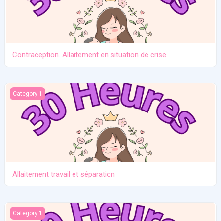
Contraception. Allaitement en situation de crise
Allaitement travail et séparation
Category 1
Allaitement travail et séparation
Introduction des solides
Category 1