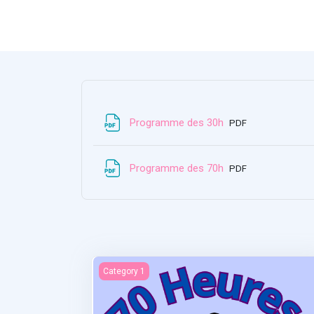
파일
Programme des 30h
PDF
파일
Programme des 70h
PDF
Statistiques et recherches
Category 1