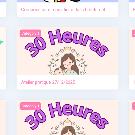
Composition et spécificité du lait maternel
Atelier pratique 27/12/2025
I
Category 1
Atelier pratique 27/12/2025
e
Allaitement travail et séparation
I
Category 1