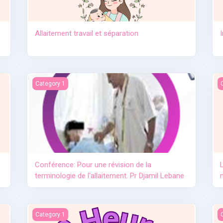
Allaitement travail et séparation
e lait maternel OMS
Conférence: Pour une révision de la terminologie de l'allai
L
Category 1
Conférence: Pour une révision de la
terminologie de l'allaitement. Pr Djamil Lebane
L'importance de l'allaitement
L
Category 1