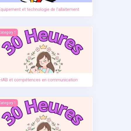
Equipement et technologie de l'allaitement
HAB et compétences en communication
Category 1
IHAB et compétences en communication
ntroduction des solides
Category 1