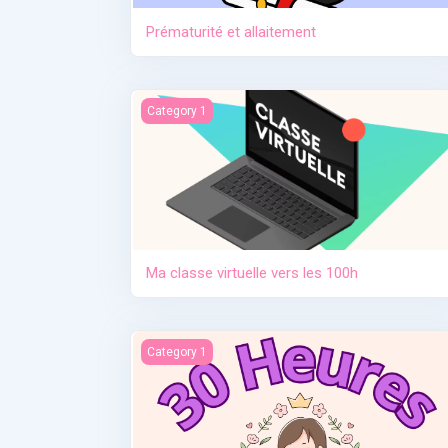
Prématurité et allaitement
Ma classe virtuelle vers les 100h
Category 1
Ma classe virtuelle vers les 100h
Contraception. Allaitement en situation de cris
Category 1