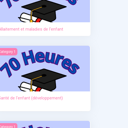
Allaitement et maladies de l'enfant
anté de l'enfant (développement)
Category 1
Santé de l'enfant (développement)
ctère et hypoglycémie
Category 1