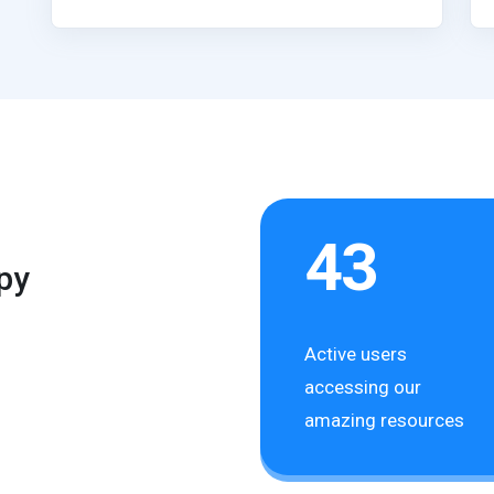
43
py
Active users
accessing our
amazing resources