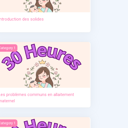
Introduction des solides
tement. Pr Djamil Lebane
es problèmes communs en allaitement maternel
Category 1
Les problèmes communs en allaitement
maternel
e post partum
Category 1