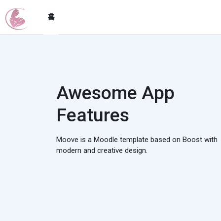
메인 콘텐츠로 건너뛰기
홈
Awesome App
Features
Moove is a Moodle template based on Boost with
modern and creative design.