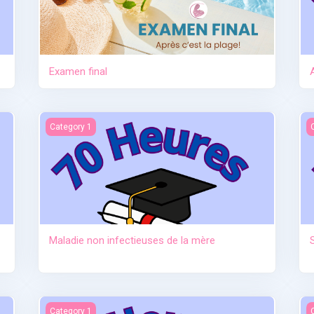
Examen final
tre
Maladie non infectieuses de la mère
S
Category 1
Maladie non infectieuses de la mère
au sevrage)
Anatomie et physiologie
I
Category 1