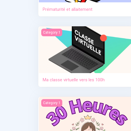
Prématurité et allaitement
Ma classe virtuelle vers les 100h
Category 1
Ma classe virtuelle vers les 100h
Contraception. Allaitement en situation de cris
Category 1