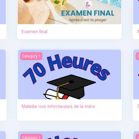
Examen final
tre
Maladie non infectieuses de la mère
S
Category 1
Maladie non infectieuses de la mère
au sevrage)
Anatomie et physiologie
I
Category 1