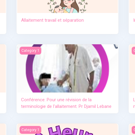
Allaitement travail et séparation
e lait maternel OMS
Conférence: Pour une révision de la terminologie de l'allai
L
Category 1
Conférence: Pour une révision de la
terminologie de l'allaitement. Pr Djamil Lebane
L'importance de l'allaitement
L
Category 1