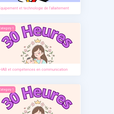
Equipement et technologie de l'allaitement
HAB et compétences en communication
Category 1
IHAB et compétences en communication
ntroduction des solides
Category 1