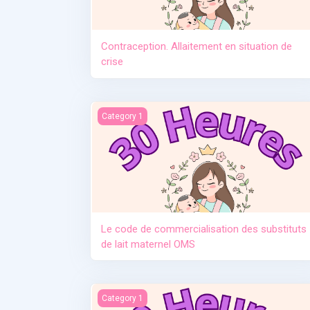
Contraception. Allaitement en situation de
crise
Le code de commercialisation des substituts d
Category 1
Le code de commercialisation des substituts
de lait maternel OMS
Manque de lait et relactation
Category 1