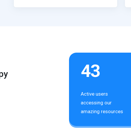
43
py
Active users
accessing our
amazing resources