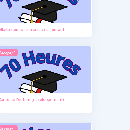
Allaitement et maladies de l'enfant
anté de l'enfant (développement)
Category 1
Santé de l'enfant (développement)
ctère et hypoglycémie
Category 1