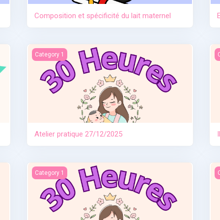
Composition et spécificité du lait maternel
Atelier pratique 27/12/2025
I
Category 1
Atelier pratique 27/12/2025
e
Allaitement travail et séparation
I
Category 1