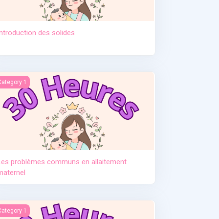
Introduction des solides
tement. Pr Djamil Lebane
es problèmes communs en allaitement maternel
Category 1
Les problèmes communs en allaitement
maternel
e post partum
Category 1