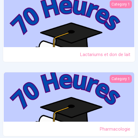
Lactariums et don de lait
Category 1
Lactariums et don de lait
Pharmacologie
Category 1
Pharmacologie