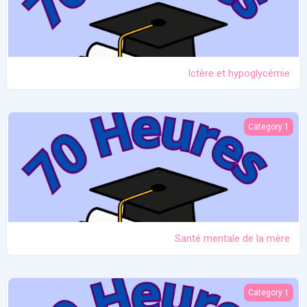
Ictère et hypoglycémie
Santé mentale de la mère
Category 1
Santé mentale de la mère
Problèmes liés aux seins
Category 1