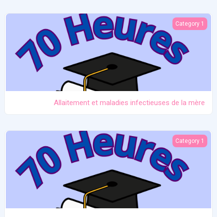
Allaitement et maladies infectieuses de la mère
Category 1
Allaitement et maladies infectieuses de la mère
Prématurité et allaitement
Category 1