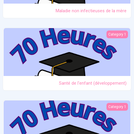
Maladie non infectieuses de la mère
Santé de l'enfant (développement)
Category 1
Santé de l'enfant (développement)
L'allaitement au fil du temps (de la naissance au sevrage)
Category 1