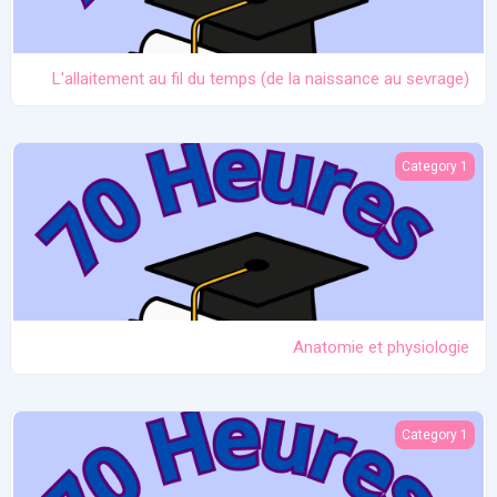
L'allaitement au fil du temps (de la naissance au sevrage)
Anatomie et physiologie
Category 1
Anatomie et physiologie
Ictère et hypoglycémie
Category 1