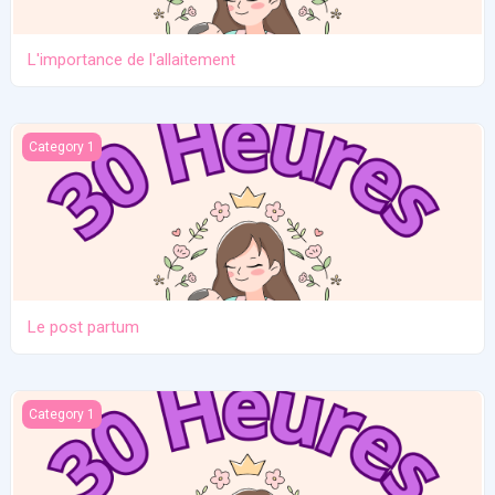
L'importance de l'allaitement
Le post partum
Category 1
Le post partum
La naissance
Category 1