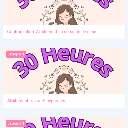
Contraception. Allaitement en situation de crise
Allaitement travail et séparation
Category 1
Allaitement travail et séparation
Introduction des solides
Category 1