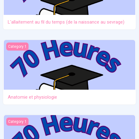
L'allaitement au fil du temps (de la naissance au sevrage)
Anatomie et physiologie
Category 1
Anatomie et physiologie
Ictère et hypoglycémie
Category 1