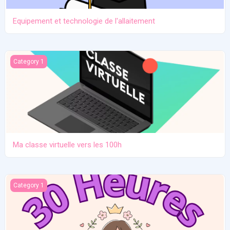
Equipement et technologie de l'allaitement
Ma classe virtuelle vers les 100h
Category 1
Ma classe virtuelle vers les 100h
Atelier pratique 27/12/2025
Category 1