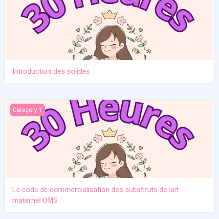
Introduction des solides
Le code de commercialisation des substituts de lait maternel O
Category 1
Le code de commercialisation des substituts de lait
maternel OMS