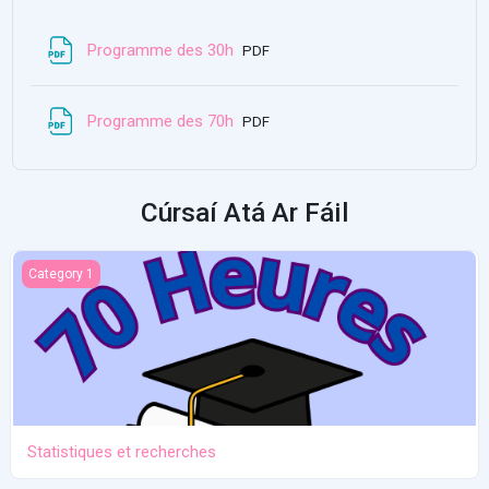
Acmhainn
Programme des 30h
PDF
Acmhainn
Programme des 70h
PDF
Cúrsaí Atá Ar Fáil
Statistiques et recherches
Category 1
Statistiques et recherches