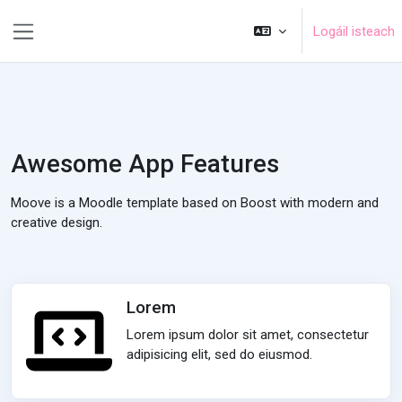
Scipeáil go príomh inneachar
Logáil isteach
Side panel
Awesome App Features
Moove is a Moodle template based on Boost with modern and
creative design.
Lorem
Lorem ipsum dolor sit amet, consectetur
adipisicing elit, sed do eiusmod.