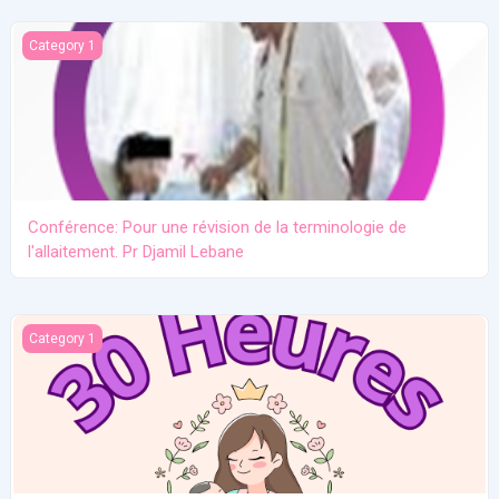
Conférence: Pour une révision de la terminologie de l'allaitement.
Category 1
Conférence: Pour une révision de la terminologie de
l'allaitement. Pr Djamil Lebane
Les problèmes communs en allaitement maternel
Category 1