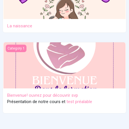
La naissance
Bienvenue! ouvrez pour découvrir svp
Category 1
Bienvenue! ouvrez pour découvrir svp
Présentation de notre cours et
test préalable