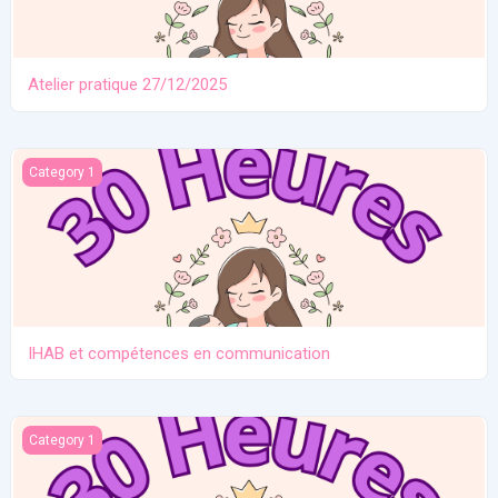
Atelier pratique 27/12/2025
IHAB et compétences en communication
Category 1
IHAB et compétences en communication
Contraception. Allaitement en situation de crise
Category 1