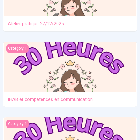
Atelier pratique 27/12/2025
IHAB et compétences en communication
Category 1
IHAB et compétences en communication
Contraception. Allaitement en situation de crise
Category 1