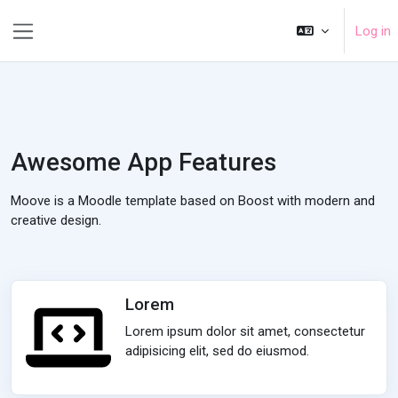
Skip to main content
Log in
Side panel
Awesome App Features
Moove is a Moodle template based on Boost with modern and
creative design.
Lorem
Lorem ipsum dolor sit amet, consectetur
adipisicing elit, sed do eiusmod.