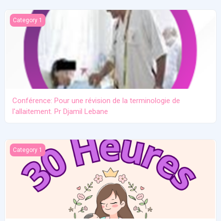
Conférence: Pour une révision de la terminologie de l'allaitement.
Category 1
Conférence: Pour une révision de la terminologie de
l'allaitement. Pr Djamil Lebane
Les problèmes communs en allaitement maternel
Category 1