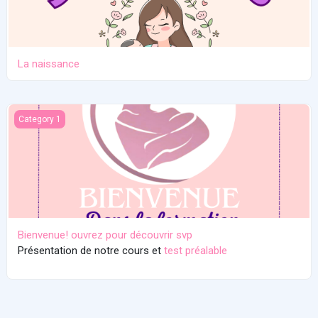
La naissance
Bienvenue! ouvrez pour découvrir svp
Category 1
Bienvenue! ouvrez pour découvrir svp
Présentation de notre cours et
test préalable