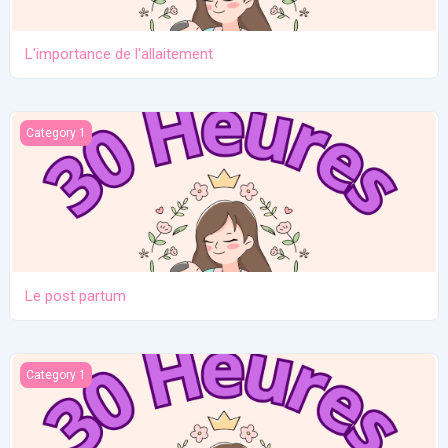
L'importance de l'allaitement
Le post partum
Category 1
Le post partum
La naissance
Category 1