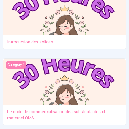
Introduction des solides
Le code de commercialisation des substituts de lait maternel O
Category 1
Le code de commercialisation des substituts de lait
maternel OMS