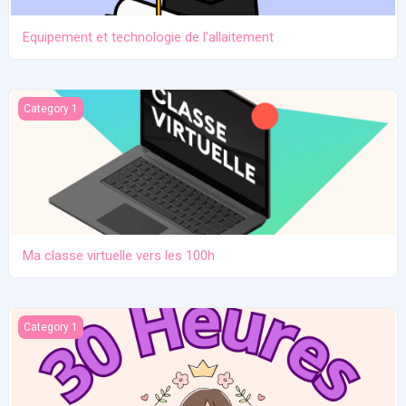
Equipement et technologie de l'allaitement
Ma classe virtuelle vers les 100h
Category 1
Ma classe virtuelle vers les 100h
Atelier pratique 27/12/2025
Category 1