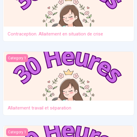
Contraception. Allaitement en situation de crise
Allaitement travail et séparation
Category 1
Allaitement travail et séparation
Introduction des solides
Category 1