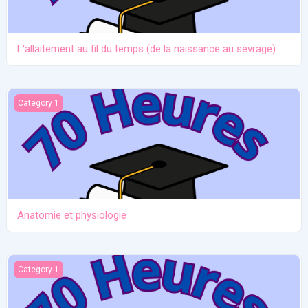
L'allaitement au fil du temps (de la naissance au sevrage)
Anatomie et physiologie
Category 1
Anatomie et physiologie
Ictère et hypoglycémie
Category 1