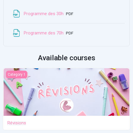
File
Programme des 30h
PDF
File
Programme des 70h
PDF
Available courses
Révisions
Category 1
Révisions