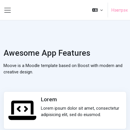
Үндсэн агуулга руу шилжих
Нэвтрэх
Хажуугийн самбар
Awesome App Features
Moove is a Moodle template based on Boost with modern and
creative design.
Lorem
Lorem ipsum dolor sit amet, consectetur
adipisicing elit, sed do eiusmod.