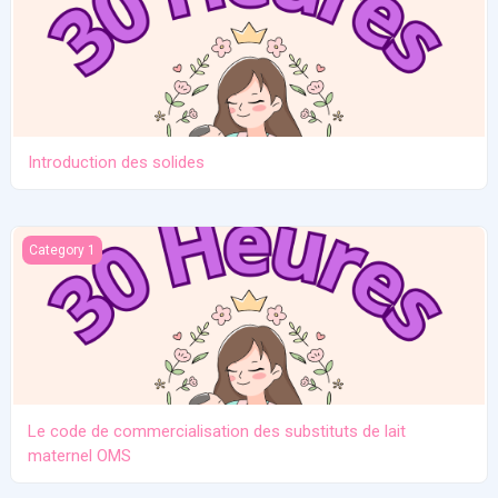
Introduction des solides
Le code de commercialisation des substituts de lait maternel O
Category 1
Le code de commercialisation des substituts de lait
maternel OMS