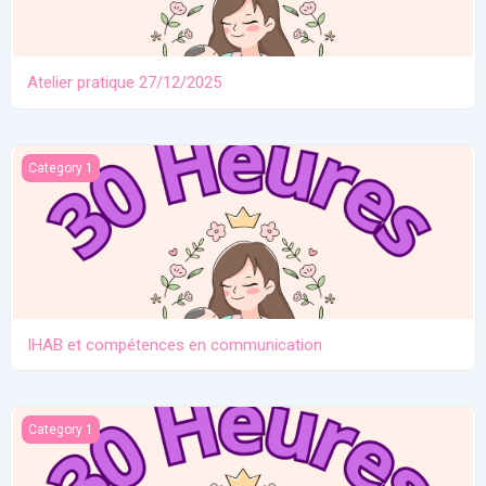
Atelier pratique 27/12/2025
IHAB et compétences en communication
Category 1
IHAB et compétences en communication
Contraception. Allaitement en situation de crise
Category 1