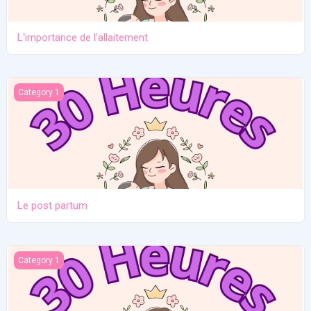
L'importance de l'allaitement
Le post partum
Category 1
Le post partum
La naissance
Category 1