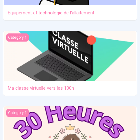
Equipement et technologie de l'allaitement
Ma classe virtuelle vers les 100h
Category 1
Ma classe virtuelle vers les 100h
Atelier pratique 27/12/2025
Category 1