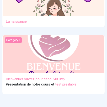
La naissance
Bienvenue! ouvrez pour découvrir svp
Category 1
Bienvenue! ouvrez pour découvrir svp
Présentation de notre cours et
test préalable