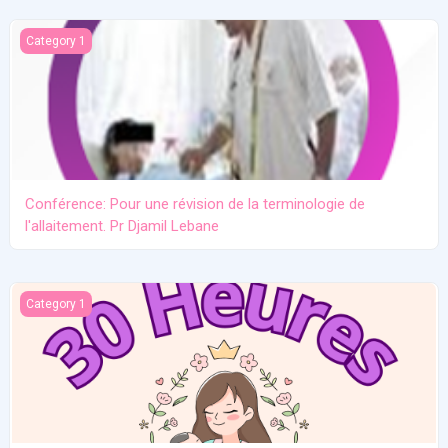
Conférence: Pour une révision de la terminologie de l'allaitement.
Category 1
Conférence: Pour une révision de la terminologie de
l'allaitement. Pr Djamil Lebane
Les problèmes communs en allaitement maternel
Category 1