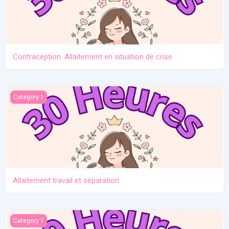
Contraception. Allaitement en situation de crise
Allaitement travail et séparation
Category 1
Allaitement travail et séparation
Introduction des solides
Category 1