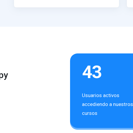
43
py
Usuarios activos
accediendo a nuestros
cursos