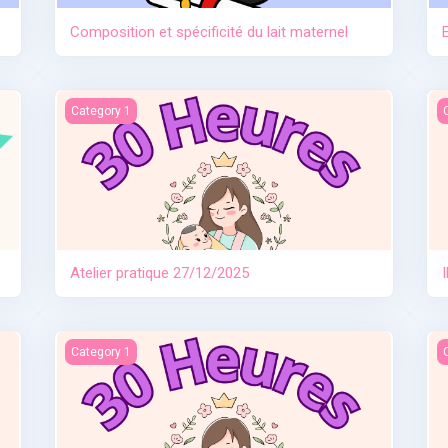
Composition et spécificité du lait maternel
Atelier pratique 27/12/2025
I
Category 1
Atelier pratique 27/12/2025
e
Allaitement travail et séparation
I
Category 1