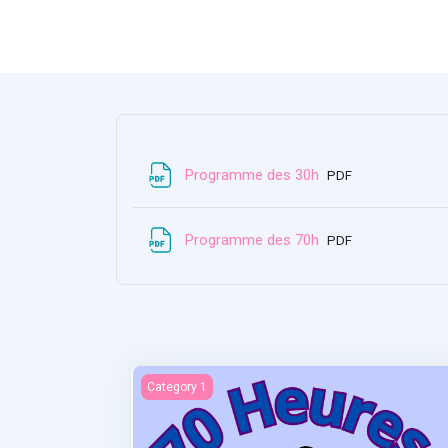
Archivo
Programme des 30h
PDF
Archivo
Programme des 70h
PDF
Statistiques et recherches
Category 1