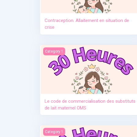
Contraception. Allaitement en situation de
crise
Le code de commercialisation des substituts d
Category 1
Le code de commercialisation des substituts
de lait maternel OMS
Manque de lait et relactation
Category 1