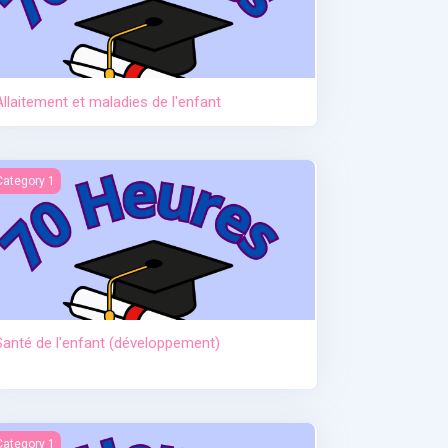
Allaitement et maladies de l'enfant
anté de l'enfant (développement)
Category 1
Santé de l'enfant (développement)
ctère et hypoglycémie
Category 1