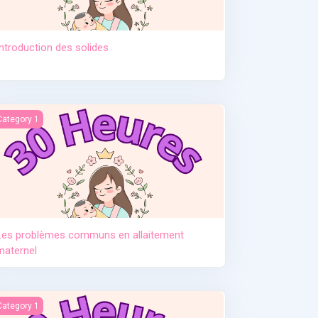
Introduction des solides
tement. Pr Djamil Lebane
es problèmes communs en allaitement maternel
Category 1
Les problèmes communs en allaitement
maternel
e post partum
Category 1