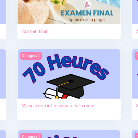
Examen final
tre
Maladie non infectieuses de la mère
S
Category 1
Maladie non infectieuses de la mère
au sevrage)
Anatomie et physiologie
I
Category 1