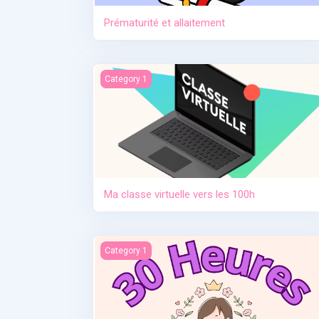
Prématurité et allaitement
Ma classe virtuelle vers les 100h
Category 1
Ma classe virtuelle vers les 100h
Contraception. Allaitement en situation de cris
Category 1