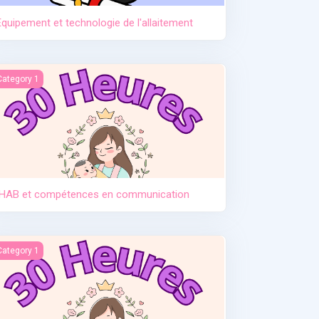
Equipement et technologie de l'allaitement
HAB et compétences en communication
Category 1
IHAB et compétences en communication
ntroduction des solides
Category 1