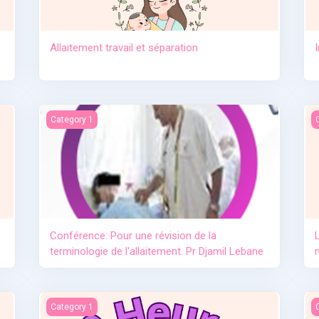
Allaitement travail et séparation
e lait maternel OMS
Conférence: Pour une révision de la terminologie de l'allai
L
Category 1
Conférence: Pour une révision de la
terminologie de l'allaitement. Pr Djamil Lebane
L'importance de l'allaitement
L
Category 1