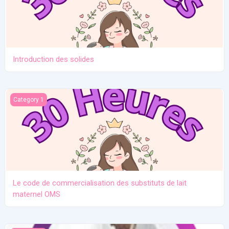
Introduction des solides
Le code de commercialisation des substituts de lait maternel O
Category 1
Le code de commercialisation des substituts de lait
maternel OMS