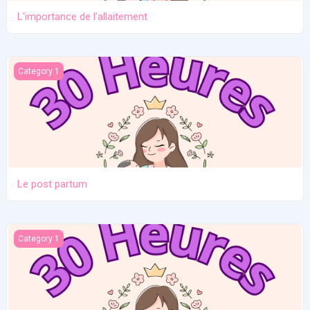
L'importance de l'allaitement
Le post partum
Category 1
Le post partum
La naissance
Category 1