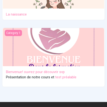
La naissance
Bienvenue! ouvrez pour découvrir svp
Category 1
Bienvenue! ouvrez pour découvrir svp
Présentation de notre cours et
test préalable