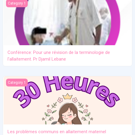
Conférence: Pour une révision de la terminologie de l'allaitement.
Category 1
Conférence: Pour une révision de la terminologie de
l'allaitement. Pr Djamil Lebane
Les problèmes communs en allaitement maternel
Category 1
Les problèmes communs en allaitement maternel