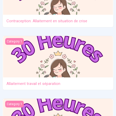
Contraception. Allaitement en situation de crise
Allaitement travail et séparation
Category 1
Allaitement travail et séparation
Introduction des solides
Category 1