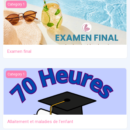
Examen final
Category 1
Examen final
Allaitement et maladies de l'enfant
Category 1
Allaitement et maladies de l'enfant