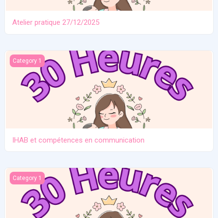
Atelier pratique 27/12/2025
IHAB et compétences en communication
Category 1
IHAB et compétences en communication
Contraception. Allaitement en situation de crise
Category 1