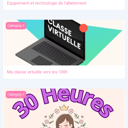
Equipement et technologie de l'allaitement
Ma classe virtuelle vers les 100h
Category 1
Ma classe virtuelle vers les 100h
Atelier pratique 27/12/2025
Category 1