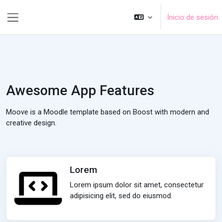
Salta al contenido principal
Inicio de sesión
Panel lateral
Awesome App Features
Moove is a Moodle template based on Boost with modern and
creative design.
Lorem
Lorem ipsum dolor sit amet, consectetur
adipisicing elit, sed do eiusmod.