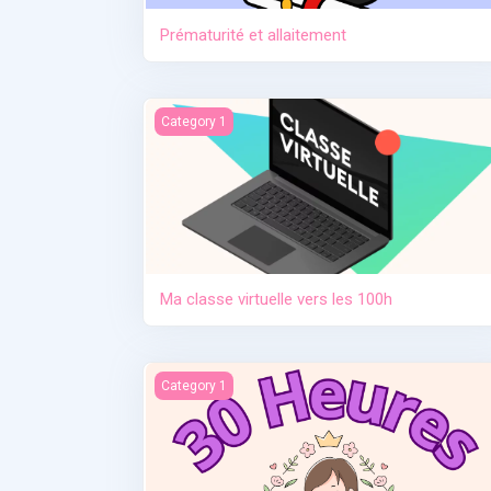
Prématurité et allaitement
Ma classe virtuelle vers les 100h
Category 1
Ma classe virtuelle vers les 100h
Contraception. Allaitement en situation de cris
Category 1