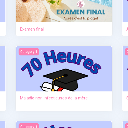
Examen final
tre
Maladie non infectieuses de la mère
S
Category 1
Maladie non infectieuses de la mère
au sevrage)
Anatomie et physiologie
I
Category 1