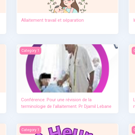
Allaitement travail et séparation
e lait maternel OMS
Conférence: Pour une révision de la terminologie de l'allai
L
Category 1
Conférence: Pour une révision de la
terminologie de l'allaitement. Pr Djamil Lebane
L'importance de l'allaitement
L
Category 1