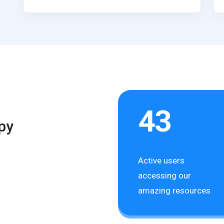
43
py
Active users
accessing our
amazing resources