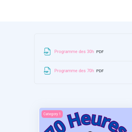
Файл
Programme des 30h
PDF
Файл
Programme des 70h
PDF
Statistiques et recherches
Category 1