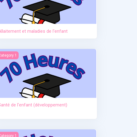
Allaitement et maladies de l'enfant
anté de l'enfant (développement)
Category 1
Santé de l'enfant (développement)
ctère et hypoglycémie
Category 1