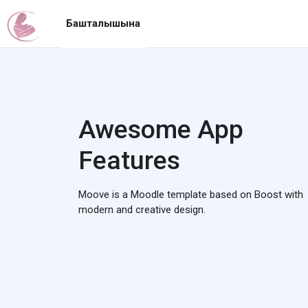
Негизги мазмунга өтүү
Башталышына
Awesome App
Features
Moove is a Moodle template based on Boost with
modern and creative design.