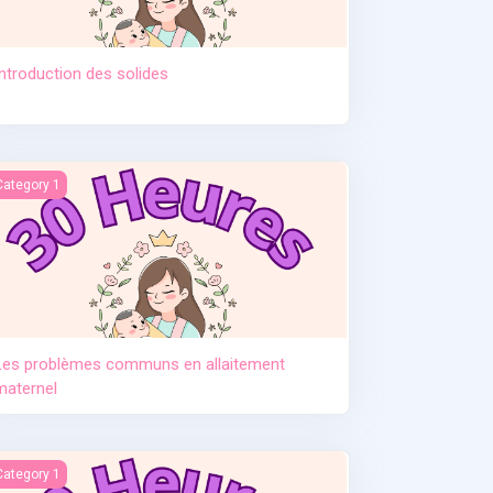
Introduction des solides
tement. Pr Djamil Lebane
es problèmes communs en allaitement maternel
Category 1
Les problèmes communs en allaitement
maternel
e post partum
Category 1