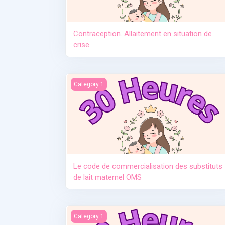
Contraception. Allaitement en situation de
crise
Le code de commercialisation des substituts d
Category 1
Le code de commercialisation des substituts
de lait maternel OMS
Manque de lait et relactation
Category 1