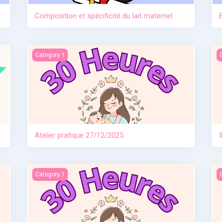
Composition et spécificité du lait maternel
Atelier pratique 27/12/2025
I
Category 1
Atelier pratique 27/12/2025
e
Allaitement travail et séparation
I
Category 1