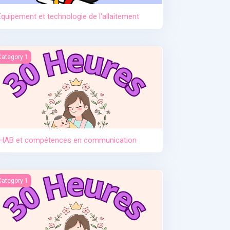
Equipement et technologie de l'allaitement
HAB et compétences en communication
Category 1
IHAB et compétences en communication
ntroduction des solides
Category 1