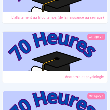
L'allaitement au fil du temps (de la naissance au sevrage)
Anatomie et physiologie
Category 1
Anatomie et physiologie
Ictère et hypoglycémie
Category 1