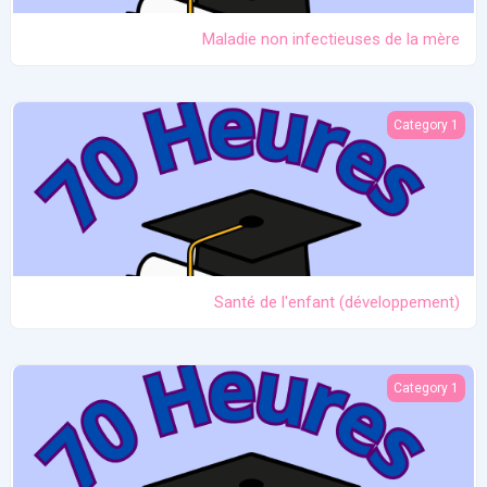
Maladie non infectieuses de la mère
Santé de l'enfant (développement)
Category 1
Santé de l'enfant (développement)
L'allaitement au fil du temps (de la naissance au sevrage)
Category 1