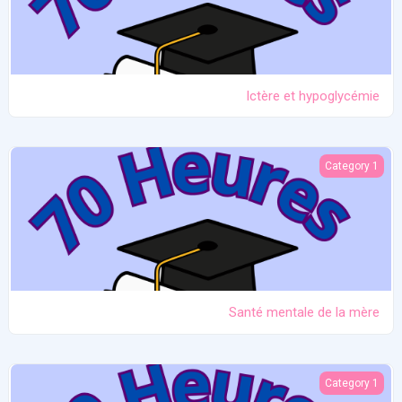
Ictère et hypoglycémie
Santé mentale de la mère
Category 1
Santé mentale de la mère
Problèmes liés aux seins
Category 1