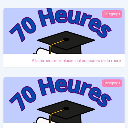
Allaitement et maladies infectieuses de la mère
Category 1
Allaitement et maladies infectieuses de la mère
Prématurité et allaitement
Category 1