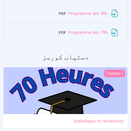
فائل
Programme des 30h
PDF
فائل
Programme des 70h
PDF
دستیاب کورسز
Statistiques et recherches
Category 1
Statistiques et recherches