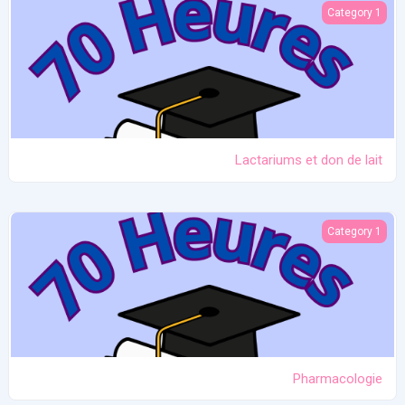
Lactariums et don de lait
Category 1
Lactariums et don de lait
Pharmacologie
Category 1
Pharmacologie